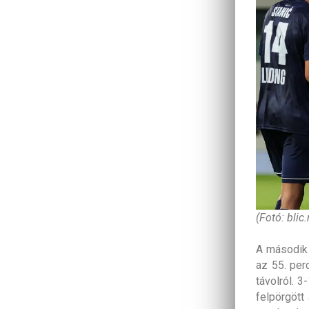
(Fotó: blic.
A második 
az 55. per
távolról. 
felpörgött