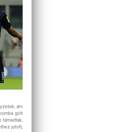
lyzetek, ám
 bomba gólt
b támadtak,
hez jutott,