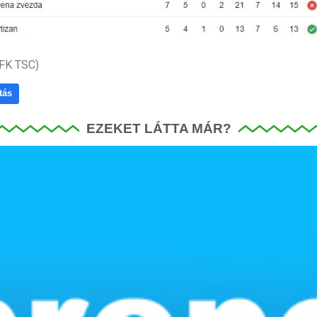
 FK TSC)
tás
EZEKET LÁTTA MÁR?