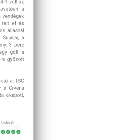
4-1 volt az
követően a
 A vendégek
 telt el és
es állásnál
Šušnjar, a
ény. 3 perc
egy gólt a
-ra győzött
hető a TSC
y a Crvena
a kikapott,