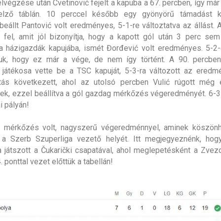
lvégzése után Cvetinović fejelt a kapuba a 67. percben, így már 
elző táblán. 10 perccel később egy gyönyörű támadást 
beállt Pantović volt eredményes, 5-1-re változtatva az állást.
fel, amit jól bizonyítja, hogy a kapott gól után 3 perc sem
 a házigazdák kapujába, ismét Đorđević volt eredményes. 5-2-
tuk, hogy ez már a vége, de nem így történt. A 90. percben 
 játékosa vette be a TSC kapuját, 5-3-ra változott az eredm
tás következett, ahol az utolsó percben Vulić rúgott még 
k, ezzel beállítva a gól gazdag mérkőzés végeredményét. 6-3
i pályán!
 mérkőzés volt, nagyszerű végeredménnyel, aminek köszön
 a Szerb Szuperliga vezető helyét. Itt megjegyeznénk, hog
játszott a Čukarički csapatával, ahol meglepetésként a Zvezd
. ponttal vezet előttük a tabellán!