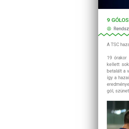
9 GÓLOS
Rendsz
A TSC haz
19 órakor
kellett so
betalált a
így a hazai
eredményes
gól, szüne