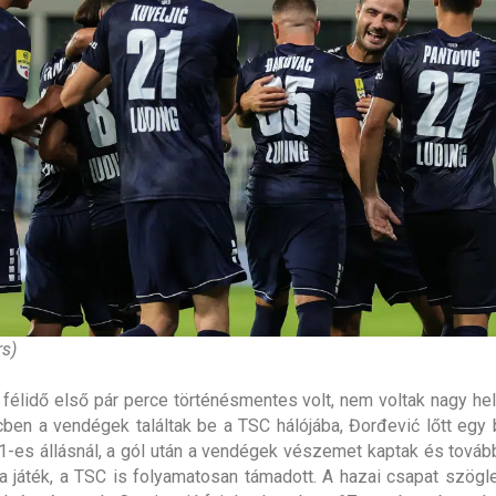
rs)
félidő első pár perce történésmentes volt, nem voltak nagy he
cben a vendégek találtak be a TSC hálójába, Đorđević lőtt egy
3-1-es állásnál, a gól után a vendégek vészemet kaptak és továb
 a játék, a TSC is folyamatosan támadott. A hazai csapat szöglet