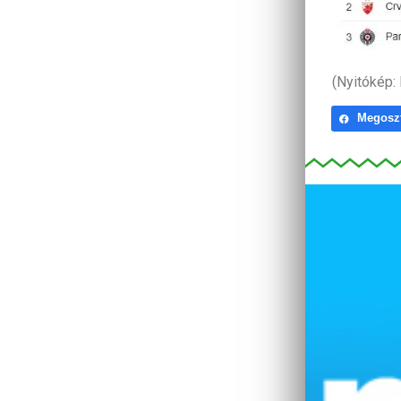
(Nyitókép:
Megosz