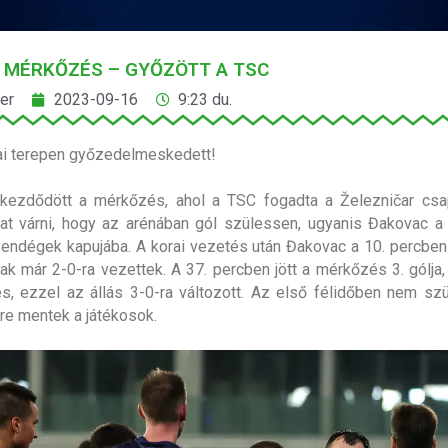
 MÉRKŐZÉS – GYŐZÖTT A TSC
er
2023-09-16
9:23 du.
ai terepen győzedelmeskedett!
 kezdődött a mérkőzés, ahol a TSC fogadta a Železničar csa
kat várni, hogy az arénában gól szülessen, ugyanis Đakovac a
 vendégek kapujába. A korai vezetés után Đakovac a 10. percben i
ak már 2-0-ra vezettek. A 37. percben jött a mérkőzés 3. gólja, 
, ezzel az állás 3-0-ra változott. Az első félidőben nem szü
tre mentek a játékosok.