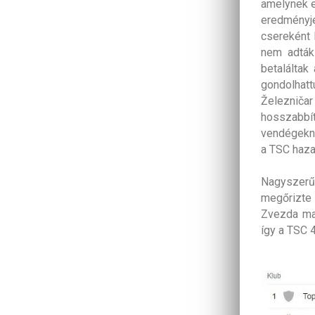
amelynek e
eredményj
csereként 
nem adták 
betaláltak
gondolhat
Železničar
hosszabbí
vendégekne
a TSC haza
Nagyszerű
megőrizte
Zvezda ma 
így a TSC 4