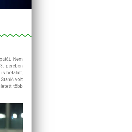
patát. Nem
 3. percben
s betalált,
Stanić volt
letett több