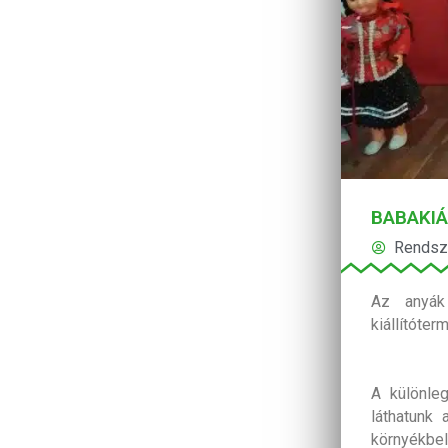
BABAKIÁ
Rendsz
Az anyák 
kiállítóte
A különleg
láthatunk
környékbe