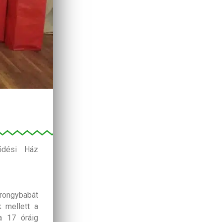
lődési Ház
 rongybabát
 mellett a
a 17 óráig