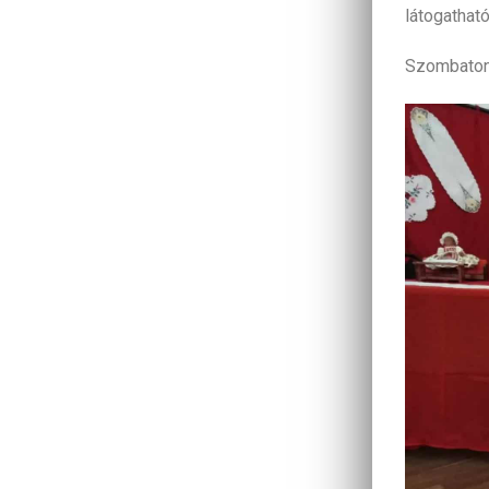
látogathat
Szombaton 