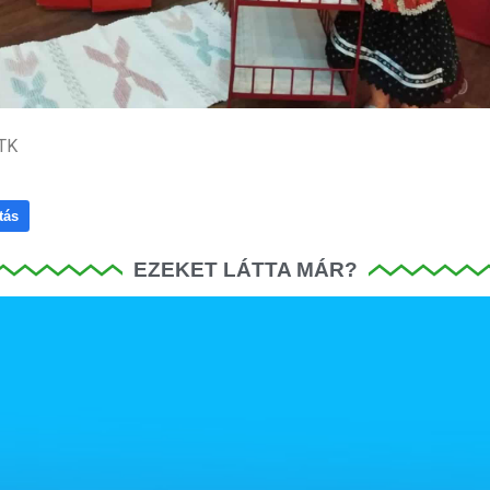
/TK
tás
EZEKET LÁTTA MÁR?