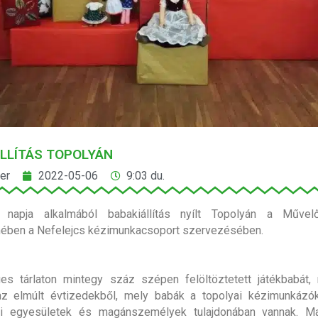
LLÍTÁS TOPOLYÁN
er
2022-05-06
9:03 du.
napja alkalmából babakiállítás nyílt Topolyán a Műve
rmében a Nefelejcs kézimunkacsoport szervezésében.
es tárlaton mintegy száz szépen felöltöztetett játékbabát,
 az elmúlt évtizedekből, mely babák a topolyai kézimunkázók
li egyesületek és magánszemélyek tulajdonában vannak. M