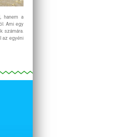
l, hanem a
ól. Ami egy
k számára.
l az egyéni