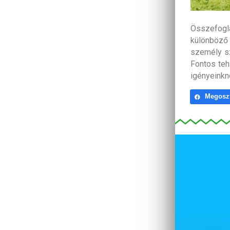
Összefogl
különböző 
személy s
Fontos teh
igényeinkn
Megosz