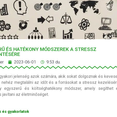
RŰ ÉS HATÉKONY MÓDSZEREK A STRESSZ
NTÉSÉRE
er
2023-06-01
9:53 du.
gyakori jelenség azok számára, akik sokat dolgoznak és kevese
 nehéz megtalálni az időt és a forrásokat a stressz kezelésé
y egyszerű és költséghatékony módszer, amely segíthet e
 javítani az életminőséget.
k és gyakorlatok