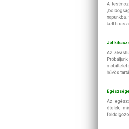
A testmozg
„boldogságh
napunkba, 
kell hossz
Jól kihaszn
Az alváshi
Próbáljun
mobiltelef
hűvös tart
Egészséges
Az egészs
ételek, m
feldolgozo