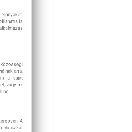
 előnyöket.
llanatra is
alkalmazás
közösségi
álnak arra,
ni a saját
et, vagy az
line.
keressen. A
echnikákat