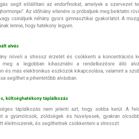
ás segít előállítani az endorfinokat, amelyek a szervezet 
ormonjai”. Az időhiány ellenére is próbáljunk meg beiktatni rövi
vagy csináljunk néhány gyors gimnasztikai gyakorlatot. A mo
únak lennie, hogy hatékony legyen.
ált alvás
ány növeli a stressz érzetét és csökkenti a koncentrációs 
k meg a legjobban kihasználni a rendelkezésre álló alv
on és más elektronikus eszközök kikapcsolása, valamint a szo
ása segíthet a pihentetőbb alvásban.
, költséghatékony táplálkozás
éges táplálkozás nem jelenti azt, hogy sokba kerül. A feld
int a gyümölcsök, zöldségek és hüvelyesek, gyakran olcsóbb
tt élelmiszerek, és segíthetnek csökkenteni a stresszt.