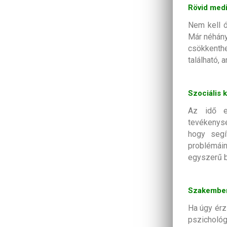
Rövid med
Nem kell ó
Már néhány
csökkenth
található, 
Szociális 
Az idő e
tevékenysé
hogy segí
problémáin
egyszerű b
Szakember
Ha úgy érz
pszicholó