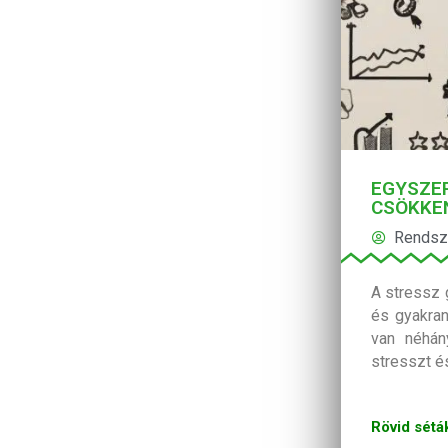
EGYSZE
CSÖKKE
Rendsz
A stressz 
és gyakran
van néhán
stresszt és
Rövid sétá