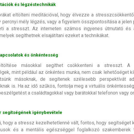
itációk és légzéstechnikák
rákat eltölteni meditációval, hogy élvezze a stresszcsökkentő
 percnyi mély légzés, vagy a figyelem összpontosítása a jelen pi
eti a stresszt. Az interneten számos ingyenes útmutató és 
amelyek segíthetnek elsajátítani ezeket a technikákat.
kapcsolatok és önkéntesség
ltöltése másokkal segíthet csökkenteni a stresszt. A 
gek, mint például az önkéntes munka, nem csak lehetőséget kín
tsünk másoknak, de segítenek szélesebb perspektívát ad
knak is. Ha az idő szűkös, fontolja meg a virtuális önkéntesség
eszélgetést a családtagokkal vagy barátokkal telefonon vagy on
 segítségének igénybevétele
i, hogy a stressz kezelhetetlenné vált, fontos, hogy segítséget 
gusok és a mentális egészséggel foglalkozó szakemberek t