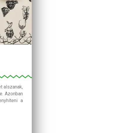
t alszanak,
re. Azonban
nyhíteni a