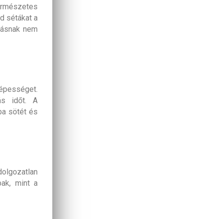
természetes
d sétákat a
zgásnak nem
képességet.
ás időt. A
ba sötét és
olgozatlan
ak, mint a