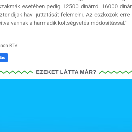
szakmák esetében pedig 12500 dinárról 16000 dinár
ztöndíjak havi juttatását felemelni. Az eszközök erre 
sítva vannak a harmadik költségvetés módosítással.”
nnon RTV
tás
EZEKET LÁTTA MÁR?