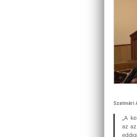
Szatmári 
„A kö
az az
eddig