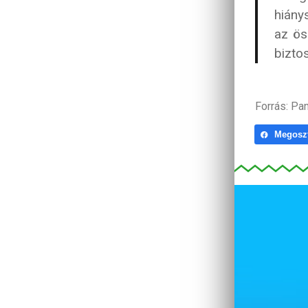
hiány
az ös
bizto
Forrás: Pa
Megosz