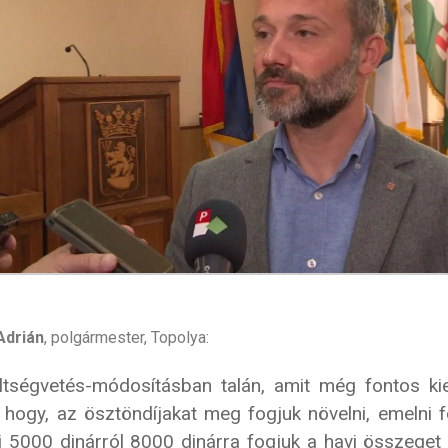
Adrián
, polgármester, Topolya:
ltségvetés-módosításban talán, amit még fontos ki
 hogy, az ösztöndíjakat meg fogjuk növelni, emelni f
i 5000 dinárról 8000 dinárra fogjuk a havi összeget 