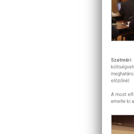
Szatmári
költségv
meghatározo
előzőnél.
A most elf
emelte ki 