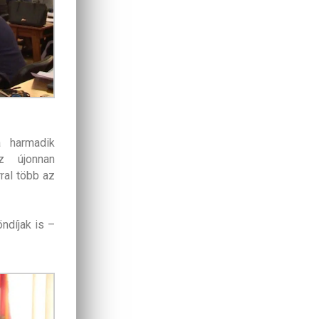
 harmadik
z újonnan
rral több az
ndíjak is –