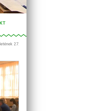
KKT
letének 27.