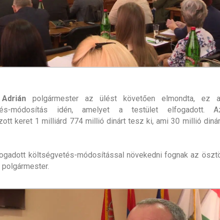
 Adrián
polgármester az ülést követően elmondta, ez a
etés-módosítás idén, amelyet a testület elfogadott. A
tt keret 1 milliárd 774 millió dinárt tesz ki, ami 30 millió diná
ogadott költségvetés-módosítással növekedni fognak az ösztö
a polgármester.