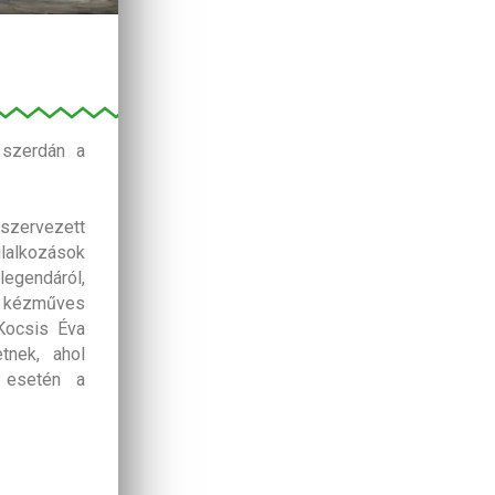
 szerdán a
 szervezett
lalkozások
egendáról,
z kézműves
Kocsis Éva
tnek, ahol
ő esetén a