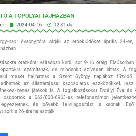
TÓ A TOPOLYAI TÁJHÁZBAN
er
2024-04-16
12:31 du.
rgy-napi évadnyitóra várják az érdeklődőket április 24-én,
jházban.
ozásokra
óránkénti
váltásban kerül sor 9-16 óráig. Elsősorban
oportokra számítanak, de mindenkit szívesen látnak. A fog
elül mesét hallhatnak a Szent György napjához fűződő l
edhetnek az állattartással kapcsolatos eszközökkel, les
énekes-zenés játékok is. A foglalkozásokat Erdélyi Éva és 
A csoportok a 062/800-6963-as telefonszámon jelentkezhe
 egyeztetnek, és bővebb felvilágosítást is kapnak. Es
 április 26-ára halasztják.