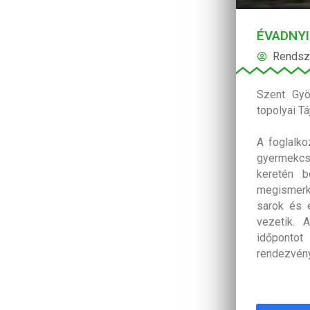
ÉVADNYI
Rendsz
Szent Gyö
topolyai Tá
A foglalk
gyermekcs
keretén b
megismerk
sarok és 
vezetik. 
időpontot
rendezvényt