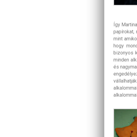
Így Martina
papírokat,
mint amiko
hogy mondj
bizonyos k
minden alk
és nagymam
engedélyez
vállalhatj
alkalomma
alkalommal 