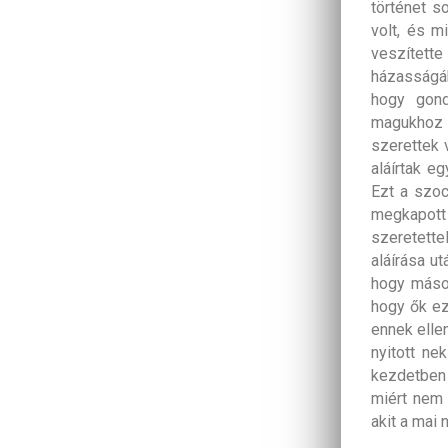
történet s
volt, és m
veszítette
házasságáb
hogy gond
magukhoz 
szerettek 
aláírtak e
Ezt a szoc
megkapott
szeretettel
aláírása u
hogy mások 
hogy ők ez
ennek ellen
nyitott ne
kezdetben n
miért nem 
akit a mai 