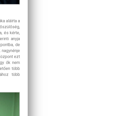
a aláírta a
lőszülőség,
, és kérte,
rinti anyja
zpontba, de
k nagynénje
központ ezt
hogy ők nem
vetően több
jához több