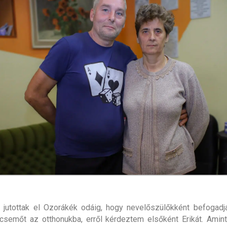
 jutottak el Ozorákék odáig, hogy nevelőszülőkként befogadj
semőt az otthonukba, erről kérdeztem elsőként Erikát. Amint 