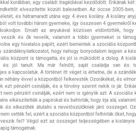
okkal korábban, egy családi tragédiával kezdődött. Erikának két 
indkettőt elveszítette közúti balesetben. Az öccse 2005-ben
 életét, és hátramaradt utána egy 4 éves kislány. A kislány any
ól volt további három gyermeke, így összesen 4 gyermekről kel
oskodjon. Emiatt az anyukával közösen eldöntötték, hogy 
veszik és ők nevelik, valamint a többi gyermeket is támogat
volna egy hivatalos papírt, ezért bementek a szociális központb
gy szándéknyilatkozatot, hogy nehogy bonyodalom legyen a ké
iális központ is támogatta, és jól is működött a dolog. A kisl
 és jól tanult. Ma már felnőtt, saját családja van és t
jes a kapcsolatuk. A történet itt véget is érhetne, de a szándék
tán néhány évvel a központból felkeresték Ozorákékat, és elmon
ezt pénzért csinálják, és a törvény szerint nekik is jár. Erikáé
t nem pénzért csinálják, ezért nem is igénylik azt. A szociális
ére elkészítették a papírokat és behívták, hogy írja alá, valamin
kik és elkezdték átutalni a nevelőszülőknek járó összeget. O
em vették fel, ezért a szociális központból felhívták őket, hogy
veszik fel? Végül ezt az összeget teljességében a kislányra f
napig támogatnak.