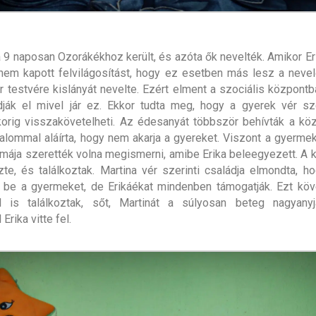
 9 naposan Ozorákékhoz került, és azóta ők nevelték. Amikor Erik
 nem kapott felvilágosítást, hogy ez esetben más lesz a neve
r testvére kislányát nevelte. Ezért elment a szociális központba
ák el mivel jár ez. Ekkor tudta meg, hogy a gyerek vér sze
orig visszakövetelheti. Az édesanyát többször behívták a kö
alommal aláírta, hogy nem akarja a gyereket. Viszont a gyerme
ája szerették volna megismerni, amibe Erika beleegyezett. A 
te, és találkoztak. Martina vér szerinti családja elmondta, 
ák be a gyermeket, de Erikáékat mindenben támogatják. Ezt kö
l is találkoztak, sőt, Martinát a súlyosan beteg nagyany
Erika vitte fel.