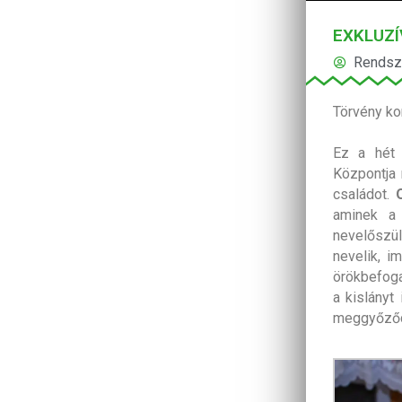
EXKLUZÍ
Rendsz
Törvény ko
Ez a hét 
Központja 
családot.
O
aminek a 
nevelőszül
nevelik, i
örökbefoga
a kislányt
meggyőződt