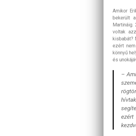
Amikor Eri
bekerült 
Martináig.
voltak az
kisbabát? M
ezért nem 
könnyű hel
és unokájá
– Ami
szemé
rögtö
hívta
segít
ezért
kezdv