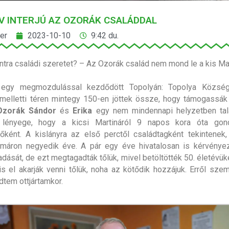
V INTERJÚ AZ OZORÁK CSALÁDDAL
er
2023-10-10
9:42 du.
ntra családi szeretet? – Az Ozorák család nem mond le a kis Mar
egy megmozdulással kezdődött Topolyán: Topolya Község
melletti téren mintegy 150-en jöttek össze, hogy támogassá
zorák Sándor
és
Erika
egy nem mindennapi helyzetben talá
lényege, hogy a kicsi Martináról 9 napos kora óta gon
őként. A kislányra az első perctől családtagként tekintenek
mmáron negyedik éve. A pár egy éve hivatalosan is kérvénye
dását, de ezt megtagadták tőlük, mivel betöltötték 50. életévük
 is el akarják venni tőlük, noha az kötődik hozzájuk. Erről sze
em ottjártamkor.