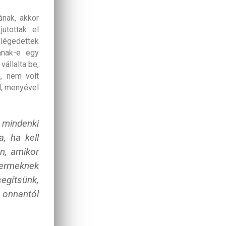
ának, akkor
utottak el
elégedettek
ának-e egy
vállalta be,
a, nem volt
l, menyével
 mindenki
, ha kell
n, amikor
yermeknek
segítsünk,
 onnantól