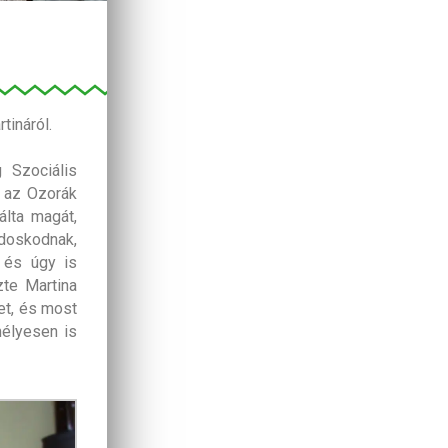
tináról.
 Szociális
k az Ozorák
lta magát,
doskodnak,
, és úgy is
zte Martina
et, és most
mélyesen is