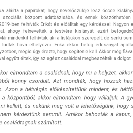
ka aláírta a papírokat, hogy nevelőszülője lesz öccse kislány
a szociális központ adatbázisába, és ennek köszönhetően j
 2019-ben felhívták Erikát és előálltak egy kérdéssel: Nagyon 
zal, ahogy felnevelték a testvére kislányát, ezért befogadn
ár mindenkit felhívtak, aki a listájukon szerepelt, de senki sem 
tudták hova elhelyezni. Erika ekkor beteg édesanyját ápolt
yzetben, mégis úgy érezte, hogy segítenie kell. Akkor még fiáva
val együtt éltek, így az egész családdal megbeszélték a dolgot.
kor elmondtam a családnak, hogy mi a helyzet, akkor
ből könny csordult. Azt mondták, hogy hozzuk haza
n. Azon a hétvégén előkészítettünk mindent, és hétfő
k a központból, akkor elmondtam, hogy vállaljuk. A g
eni kellett, és nekünk meg volt a lehetőségünk, hogy 
 nem kérdeztünk semmit. Amikor behozták a kapun,
e családtagnak számított.