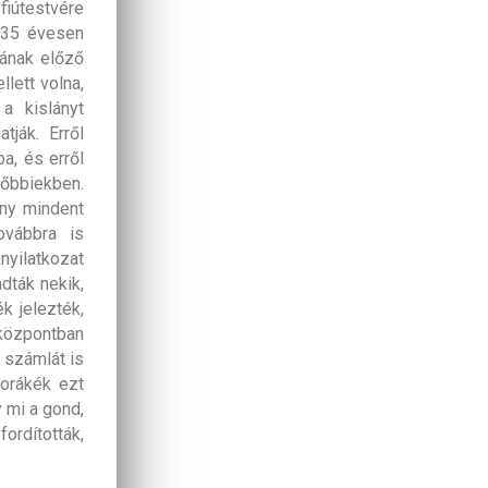
fiútestvére
, 35 évesen
jának előző
lett volna,
a kislányt
ják. Erről
a, és erről
sőbbiekben.
ány mindent
ovábbra is
nyilatkozat
dták nekik,
k jelezték,
 központban
t számlát is
zorákék ezt
 mi a gond,
ordították,