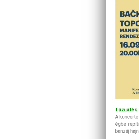
Tűzijáték 
A koncerte
égbe repít
banzáj hajn