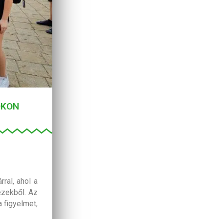
OKON
ral, ahol a
ézekből. Az
 figyelmet,