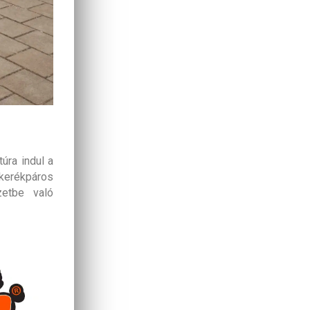
úra indul a
kerékpáros
etbe való