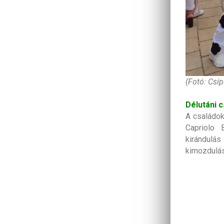
(Fotó: Csí
Délutáni 
A családok
Capriolo 
kirándul
kimozdulás