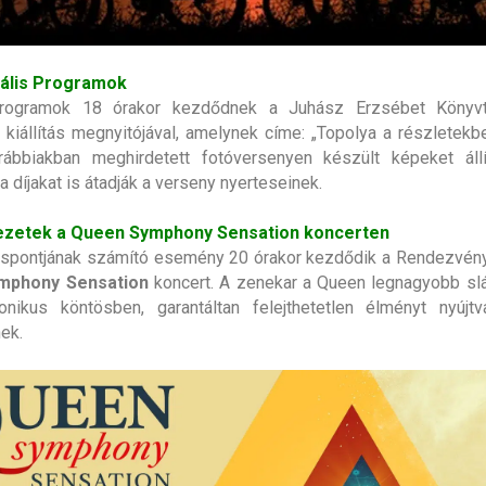
urális Programok
rogramok 18 órakor kezdődnek a Juhász Erzsébet Könyv
 kiállítás megnyitójával, amelynek címe: „Topolya a részletekbe
rábbiakban meghirdetett fotóversenyen készült képeket állí
 díjakat is átadják a verseny nyerteseinek.
ezetek a Queen Symphony Sensation koncerten
spontjának számító esemény 20 órakor kezdődik a Rendezvény
mphony Sensation
koncert. A zenekar a Queen legnagyobb slá
onikus köntösben, garantáltan felejthetetlen élményt nyújt
ek.