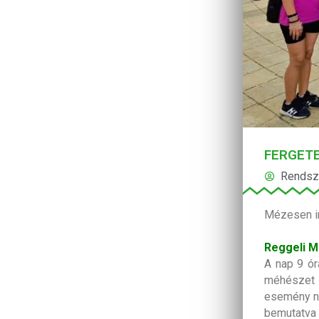
FERGET
Rendsz
Mézesen in
Reggeli 
A nap 9 ór
méhészet i
esemény ne
bemutatva 