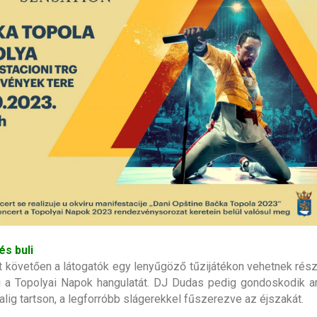
és buli
t követően a látogatók egy lenyűgöző tűzijátékon vehetnek rész
i a Topolyai Napok hangulatát. DJ Dudas pedig gondoskodik ar
alig tartson, a legforróbb slágerekkel fűszerezve az éjszakát.