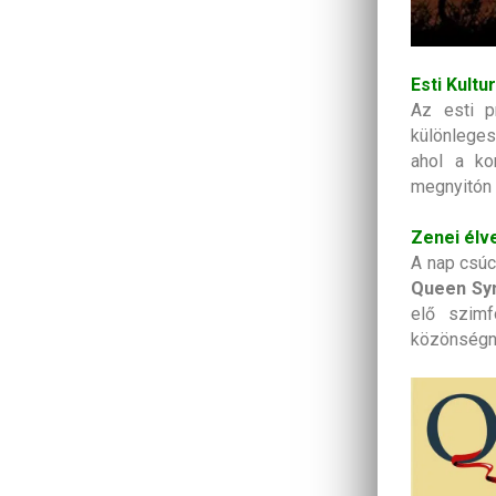
Esti Kult
Az esti p
különleges
ahol a ko
megnyitón a
Zenei élv
A nap csúc
Queen Sy
elő szimf
közönségn