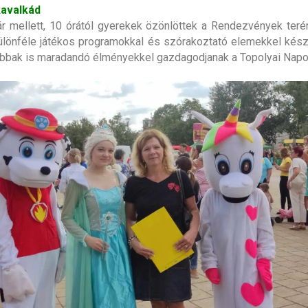
avalkád
 mellett, 10 órától gyerekek özönlöttek a Rendezvények terér
lönféle játékos programokkal és szórakoztató elemekkel kész
labbak is maradandó élményekkel gazdagodjanak a Topolyai Napok