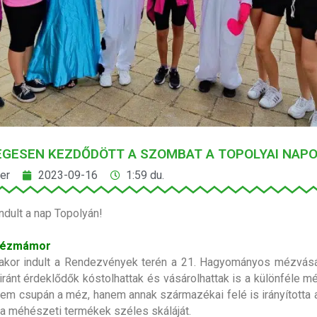
EGESEN KEZDŐDÖTT A SZOMBAT A TOPOLYAI NAP
er
2023-09-16
1:59 du.
dult a nap Topolyán!
Mézmámor
akor indult a Rendezvények terén a 21. Hagyományos mézvásár
ránt érdeklődők kóstolhattak és vásárolhattak is a különféle m
m csupán a méz, hanem annak származékai felé is irányította a
a méhészeti termékek széles skáláját.