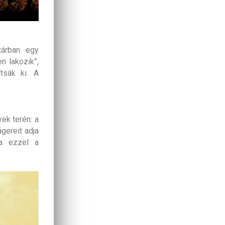
tárban egy
n lakozik”,
tsák ki. A
ek terén: a
gereit adja
va ezzel a