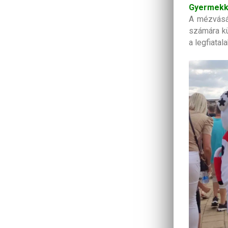
Gyermekk
A mézvásár
számára kü
a legfiata