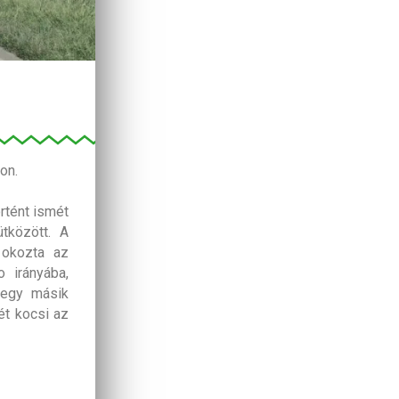
on.
rtént ismét
tközött. A
 okozta az
 irányába,
 egy másik
ét kocsi az