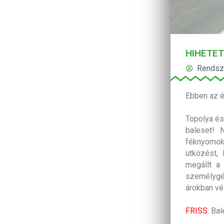
HIHETET
Rendsz
Ebben az é
Topolya és
baleset! 
féknyomok
ütközést,
megállt a
személygép
árokban vé
FRISS:
Bale