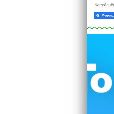
Nemrég tör
Megosz