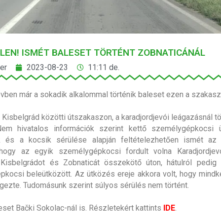
LEN! ISMÉT BALESET TÖRTÉNT ZOBNATICÁNÁL
er
2023-08-23
11:11 de.
vben már a sokadik alkalommal történik baleset ezen a szakasz
 Kisbelgrád közötti útszakaszon, a karadjordjevói leágazásnál tö
Nem hivatalos információk szerint kettő személygépkocsi ü
 és a kocsik sérülése alapján feltételezhetően ismét az
 hogy az egyik személygépkocsi fordult volna Karadjordjevo
 Kisbelgrádot és Zobnaticát összekötő úton, hátulról pedig
kocsi beleütközött. Az ütközés ereje akkora volt, hogy mindk
gezte. Tudomásunk szerint súlyos sérülés nem történt.
set Bački Sokolac-nál is. Részletekért kattints
IDE
.