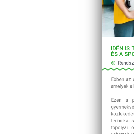
IDÉN IS
ÉS A S
Rendsz
Ebben az é
amelyek a 
Ezen a pá
gyermekvé
közlekedé
technikai 
topolyai 