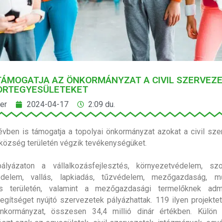
 TÁMOGATJA AZ ÖNKORMÁNYZAT A CIVIL SZERVEZ
PORTEGYESÜLETEKET
er
2024-04-17
2:09 du.
vben is támogatja a topolyai önkormányzat azokat a civil sze
község területén végzik tevékenységüket.
lyázaton a vállalkozásfejlesztés, környezetvédelem, szo
delem, vallás, lapkiadás, tűzvédelem, mezőgazdaság, 
s területén, valamint a mezőgazdasági termelőknek admin
segítséget nyújtó szervezetek pályázhattak. 119 ilyen projekte
önkormányzat, összesen 34,4 millió dinár értékben. Külön 