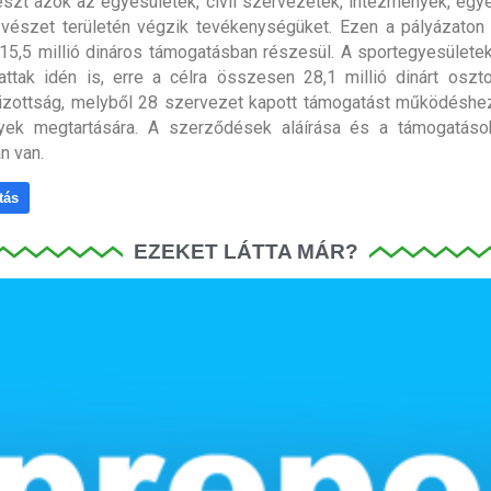
észt azok az egyesületek, civil szervezetek, intézmények, egyé
űvészet területén végzik tevékenységüket. Ezen a pályázaton 
5,5 millió dináros támogatásban részesül. A sportegyesülete
attak idén is, erre a célra összesen 28,1 millió dinárt oszt
bizottság, melyből 28 szervezet kapott támogatást működéshe
yek megtartására. A szerződések aláírása és a támogatások
n van.
tás
EZEKET LÁTTA MÁR?