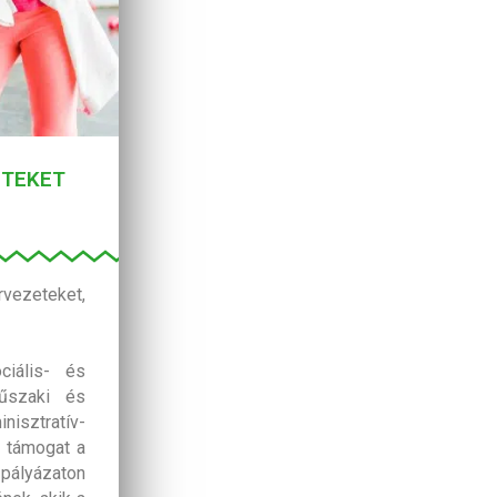
ETEKET
rvezeteket,
ciális- és
műszaki és
isztratív-
t támogat a
pályázaton