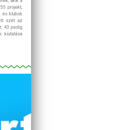
nek, akik a
55 projekt,
k és klubok
ott szét az
z, 43 pedig
 kiutalása