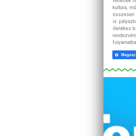
vehettek r
kultúra, m
összesen 1
is pályázh
illetékes 
rendezvén
folyamatba
Megosz