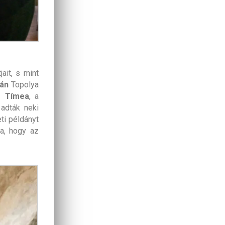
ait, s mint
ián
Topolya
e Tímea
, a
adták neki
ti példányt
a, hogy az