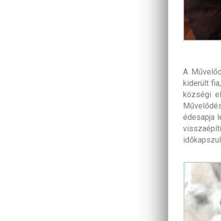
A Művelődé
kiderült fi
községi e
Művelődés
édesapja l
visszaépí
időkapszul