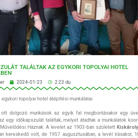
ZULÁT TALÁLTAK AZ EGYKORI TOPOLYAI HOTEL
ÉBEN
er
2024-01-23
2:23 du.
 egykori topolyai hotel átépítési munkálatai.
g ott dolgozó munkások az egyik fal megbontásakor egy üveg
zaz egy időkapszulát találtak, melyet átadtak a munkálatok koor
Művelődési Háznak. A levelet az 1903-ban született
Kiskárol
an kereskedő volt, de 1957. augusztusában, a levél írásakor,