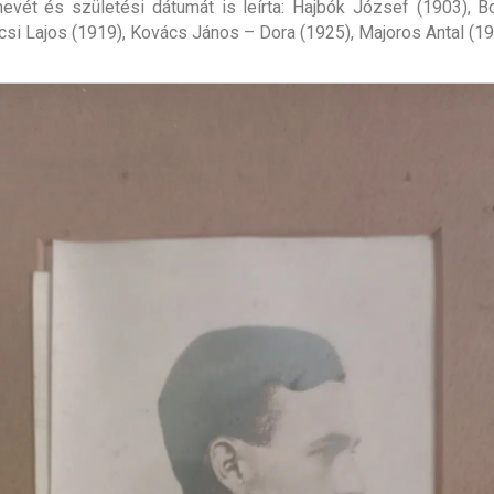
vét és születési dátumát is leírta: Hajbók József (1903), B
rcsi Lajos (1919), Kovács János – Dora (1925), Majoros Antal (19