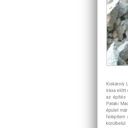
Kiskároly L
írása előtt
az építés 
Pataki Mac
épület már
felépíteni
körülbelü