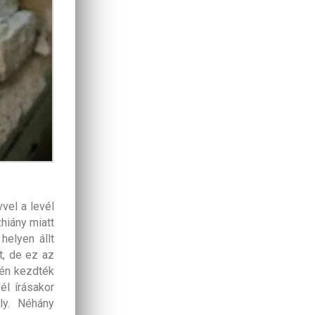
vel a levél
zhiány miatt
helyen állt
t, de ez az
yén kezdték
él írásakor
ly. Néhány