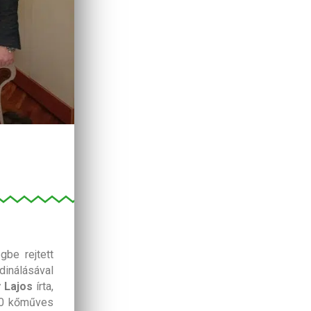
be rejtett
dinálásával
y Lajos
írta,
 10 kőműves