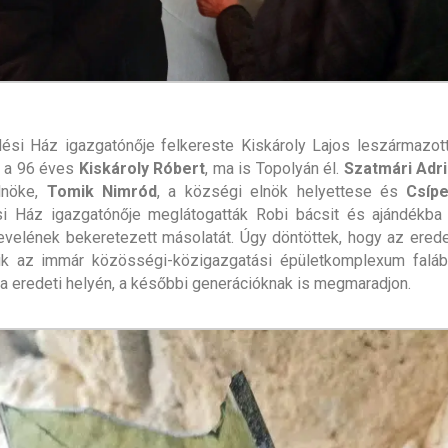
si Ház igazgatónője felkereste Kiskároly Lajos leszármazottj
a, a 96 éves
Kiskároly Róbert
, ma is Topolyán él.
Szatmári Adr
lnöke,
Tomik Nimród
, a községi elnök helyettese és
Csíp
i Ház igazgatónője meglátogatták Robi bácsit és ajándékba 
evelének bekeretezett másolatát. Úgy döntöttek, hogy az erede
tik az immár közösségi-közigazgatási épületkomplexum faláb
a eredeti helyén, a későbbi generációknak is megmaradjon.