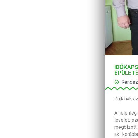
IDŐKAPS
ÉPÜLET
Rendsz
Zajlanak az
A jelenle
levelet, a
megbízott 
aki korább