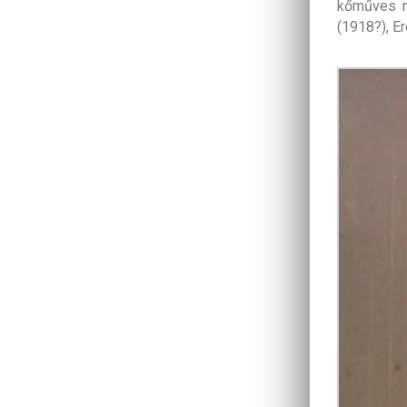
kőműves ne
(1918?), E