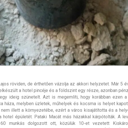
ajos röviden, de érthetően vázolja az akkori helyzetet. Már 5 év
 elkészült a hotel pincéje és a földszint egy része, azonban pén
egy ideig szünetelt. Azt is megemlíti, hogy korábban ezen a 
a háza, melyben üzletek, műhelyek és kocsma is helyet kapot
 nem illett a környezetébe, ezért a város kisajátította és a hel
 a hotel épületét. Pataki Macát más házakkal kárpótolták. A lev
l 60 munkás dolgozott ott, közülük 10-et vezetett Kiskáro