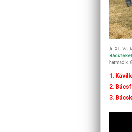
A XI. Vaj
Bácsfeke
harmadik. G
1. Kavill
2. Bács
3. Bács