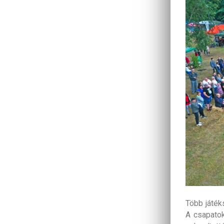
Több játéks
A csapatok