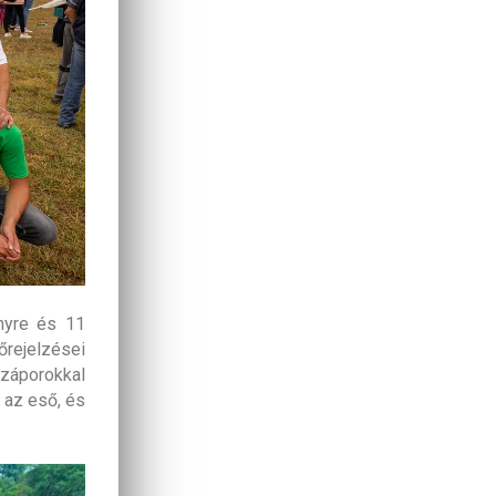
nyre és 11
őrejelzései
záporokkal
 az eső, és