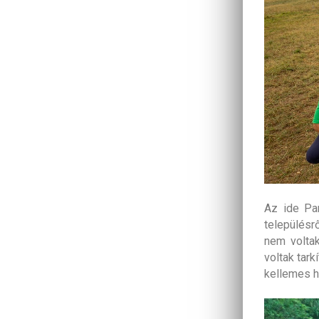
Az ide Pa
településr
nem volta
voltak tark
kellemes h