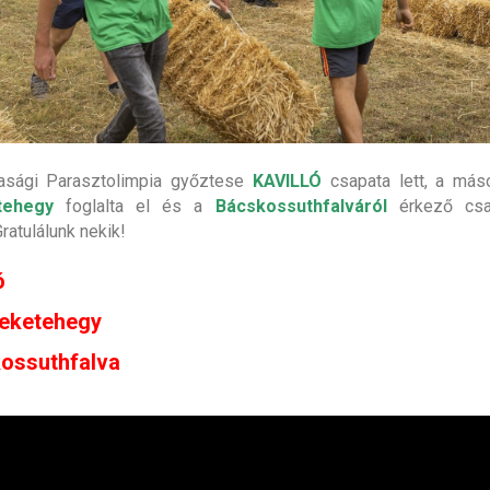
dasági Parasztolimpia győztese
KAVILLÓ
csapata lett, a máso
tehegy
foglalta el és a
Bácskossuthfalváról
érkező csap
ratulálunk nekik!
ó
feketehegy
kossuthfalva