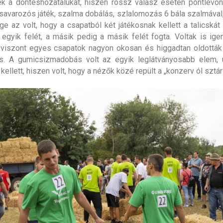
ék a döntéshozatalukat, hiszen rossz válasz esetén pontlevon
savarozós játék, szalma dobálás, szlalomozás 6 bála szalmával
e az volt, hogy a csapatból két játékosnak kellett a talicskát t
 egyik felét, a másik pedig a másik felét fogta. Voltak is ige
 viszont egyes csapatok nagyon okosan és higgadtan oldottá
 is. A gumicsizmadobás volt az egyik leglátványosabb elem, 
 kellett, hiszen volt, hogy a nézők közé repült a „konzerv ól sztá