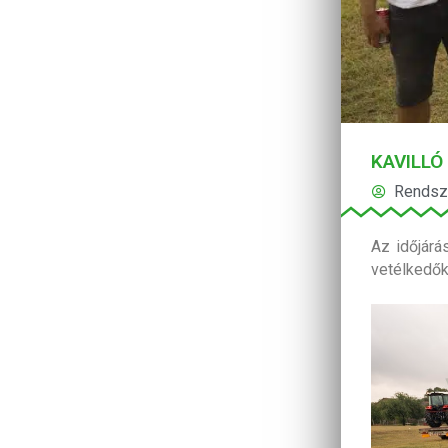
KAVILLÓ
Rendsz
Az időjárá
vetélkedők