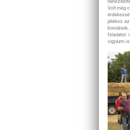
nehezített
Volt még c
érdekesség
játékos az
borulások,
feladatot
vigyázni is