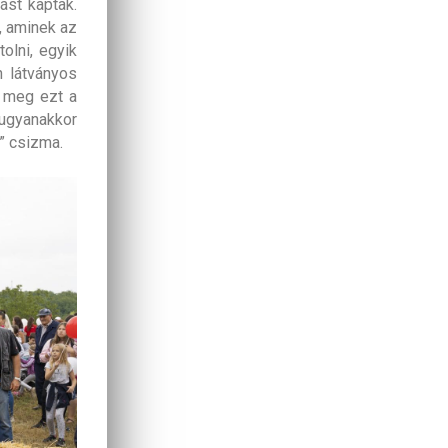
ást kaptak.
, aminek az
olni, egyik
n látványos
k meg ezt a
ugyanakkor
r” csizma.