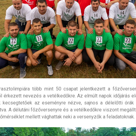
rasztolimpiára több mint 50 csapat jelentkezett a főzőverse
ől érkezett nevezés a vetélkedőkre. Az elmúlt napok időjárás el
k kecsegtetőek az eseményre nézve, sajnos a délelőtti órák 
ítva. A délutáni főzőversenyre és a vetélkedőkre viszont megállt
őmérséklet mellett vághattak neki a versenyzők a feladatoknak.