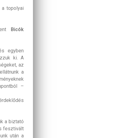
 a topolyai
elent
Bicók
 és egyben
ozzuk ki. A
ségeket, az
llátnunk a
élményeknek
mpontból –
érdeklődés
k a biztató
 fesztivált
unk után a