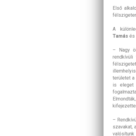
Első alkal
félszigeten
A különl
Tamás
és
– Nagy ör
rendkívüli
félszigete
illemhely
területet 
is eleget
fogalmazta
Elmondták
kifejezette
– Rendkívü
szavakat, 
valósítun