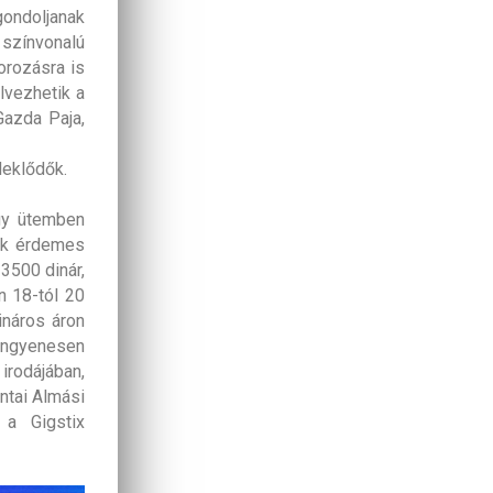
gondoljanak
 színvonalú
orozásra is
lvezhetik a
Gazda Paja,
deklődők.
agy ütemben
nak érdemes
 3500 dinár,
n 18-tól 20
ináros áron
 ingyenesen
 irodájában,
entai Almási
a Gigstix