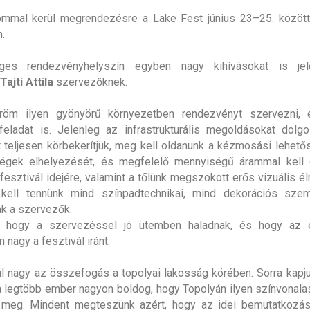
ommal kerül megrendezésre a Lake Fest június 23–25. között
.
eges rendezvényhelyszín egyben nagy kihívásokat is j
Tajti Attila
szervezőknek.
öm ilyen gyönyörű környezetben rendezvényt szervezni,
 feladat is. Jelenleg az infrastrukturális megoldásokat dolg
t teljesen körbekerítjük, meg kell oldanunk a kézmosási lehető
iségek elhelyezését, és megfelelő mennyiségű árammal kell e
a fesztivál idejére, valamint a tőlünk megszokott erős vizuális 
 kell tennünk mind színpadtechnikai, mind dekorációs sze
k a szervezők.
, hogy a szervezéssel jó ütemben haladnak, és hogy az 
n nagy a fesztivál iránt.
l nagy az összefogás a topolyai lakosság körében. Sorra kapju
a legtöbb ember nagyon boldog, hogy Topolyán ilyen színvonalas
k meg. Mindent megteszünk azért, hogy az idei bemutatkozás