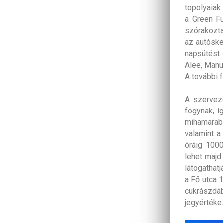
topolyaiak
a Green Fu
szórakozta
az autóske
napsütést 
Alee, Manu
A további 
A szervező
fogynak, í
mihamarabb 
valamint a
óráig 1000
lehet majd
látogathatj
a Fő utca 1
cukrászd
jegyértéke