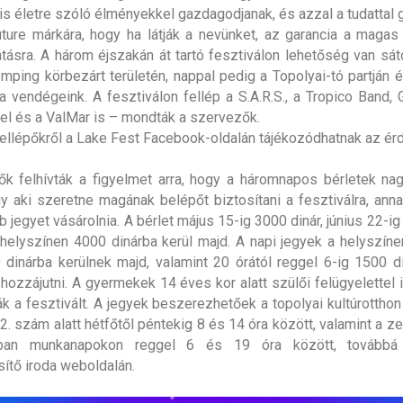
 is életre szóló élményekkel gazdagodjanak, és azzal a tudattal 
ture márkára, hogy ha látják a nevünket, az garancia a magas
tásra. A három éjszakán át tartó fesztiválon lehetőség van sát
mping körbezárt területén, nappal pedig a Topolyai-tó partján é
a vendégeink. A fesztiválon fellép a S.A.R.S., a Tropico Band, 
el és a ValMar is – mondták a szervezők.
fellépőkről a Lake Fest Facebook-oldalán tájékozódhatnak az ér
k felhívták a figyelmet arra, hogy a háromnapos bérletek n
gy aki szeretne magának belépőt biztosítani a fesztiválra, an
jegyet vásárolnia. A bérlet május 15-ig 3000 dinár, június 22-ig
 helyszínen 4000 dinárba kerül majd. A napi jegyek a helyszíne
 dinárba kerülnek majd, valamint 20 órától reggel 6-ig 1500 d
 hozzájutni. A gyermekek 14 éves kor alatt szülői felügyelettel
ák a fesztivált. A jegyek beszerezhetőek a topolyai kultúrotthon
2. szám alatt hétfőtől péntekig 8 és 14 óra között, valamint a z
ában munkanapokon reggel 6 és 19 óra között, továbbá 
sítő iroda weboldalán.