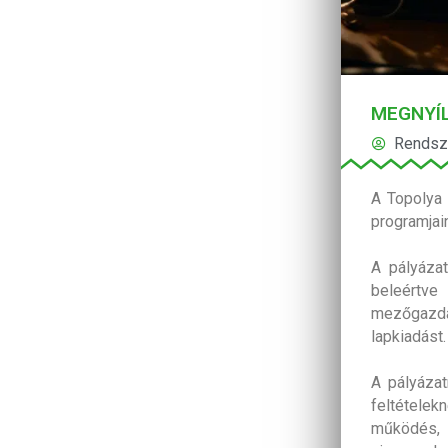
MEGNYÍL
Rendsz
A Topolya 
programjai
A pályáza
beleértve
mezőgazdas
lapkiadást.
A pályáza
feltétele
működés, 