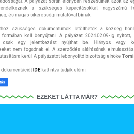
adósságai. A pályázat során előnyben részesülnek azok az e
endelkeznek a szükséges kapacitásokkal, nagyszámú fe
eg, és magas sikerességi mutatóval bírnak.
thoz szükséges dokumentumok letölthetők a község honla
 formában kell benyújtani. A pályázat 2024.02.09-ig nyitott
t csak egy jelentkezést nyújthat be. Hiányos vagy k
éseket nem fogadnak el. A szerződés aláírásának elmulasztás
utasításra kerül. A pályázatot lebonyolító bizottság elnöke
Tomi
i dokumentációt
IDE
kattintva tudják elérni.
tás
EZEKET LÁTTA MÁR?