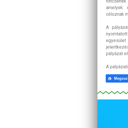
nincsenek 
amelyek r
céloznak m
A pályáza
nyomtatott
egyesüle
jelentkez
pályázat el
A pályázat
Megosz