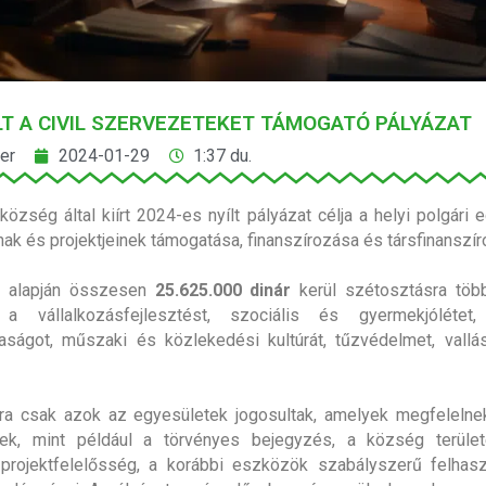
T A CIVIL SZERVEZETEKET TÁMOGATÓ PÁLYÁZAT
er
2024-01-29
1:37 du.
község által kiírt 2024-es nyílt pályázat célja a helyi polgári 
nak és projektjeinek támogatása, finanszírozása és társfinanszír
t alapján összesen
25.625.000 dinár
kerül szétosztásra több
 a vállalkozásfejlesztést, szociális és gyermekjólétet, 
ágot, műszaki és közlekedési kultúrát, tűzvédelmet, vallás
tra csak azok az egyesületek jogosultak, amelyek megfelelne
knek, mint például a törvényes bejegyzés, a község terület
projektfelelősség, a korábbi eszközök szabályszerű felhasz