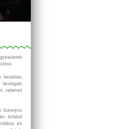
egyesületek
ozása.
 területen,
ökológiát,
t, valamint
k bizonyos
én történő
nálása, és