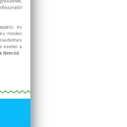
gyesületek,
lhasználót
pjáról, és
, és minden
ésedelmes
a esetén a
k Nimród
.