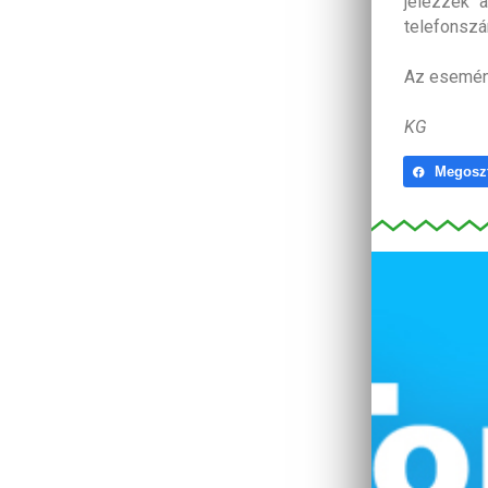
jelezzék 
telefonsz
Az esemé
KG
Megosz