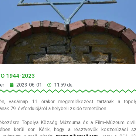
O 1944-2023
er
2023-06-01
11:59 de.
én, vasárnap 11 órakor megemlékezést tartanak a topol
ának 79. évfordulójáról a helybeli zsidó temetőben.
kezésre Topolya Község Múzeuma és a Film-Múzeum civil
ében kerül sor. Kérik, hogy a résztvevők koszorúzási sz