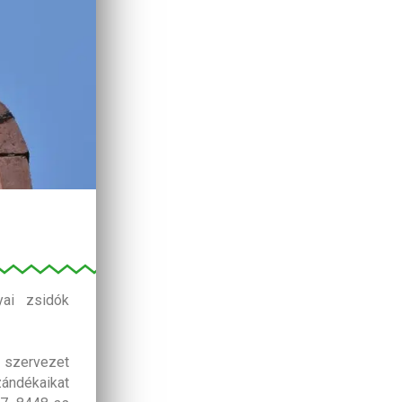
yai zsidók
 szervezet
ándékaikat