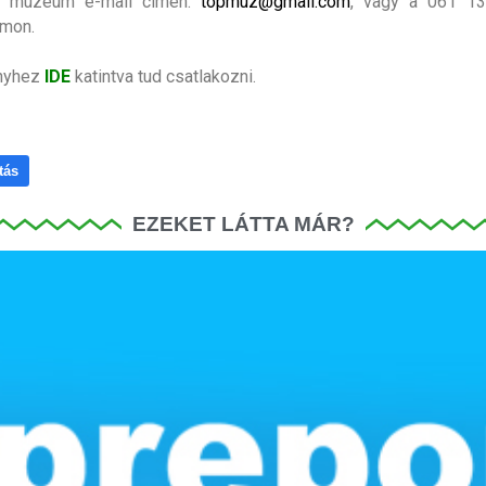
a múzeum e-mail címén:
topmuz@gmail.com
, vagy a 061 1
ámon.
nyhez
IDE
katintva tud csatlakozni.
tás
EZEKET LÁTTA MÁR?