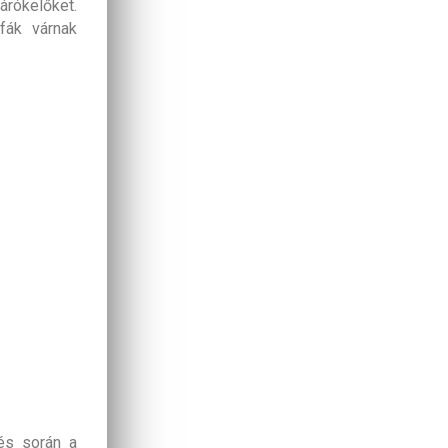
árókelőket.
 fák várnak
zés során a