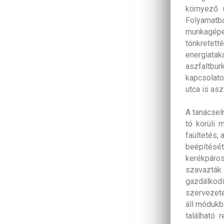
környező u
Folyamatba
munkagépe
tönkretetté
energiatak
aszfaltbu
kapcsolatos
utca is asz
A tanácseln
tó körüli 
faültetés, 
beépítését.
kerékpáro
szavazták 
gazdálkod
szervezete
áll módukb
található r