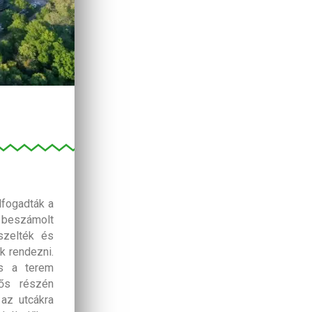
lfogadták a
 beszámolt
eszelték és
k rendezni.
és a terem
tős részén
 az utcákra