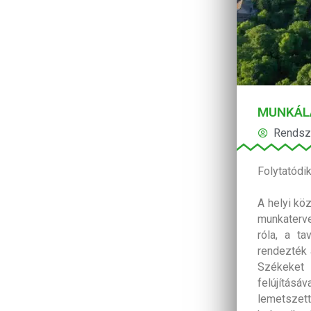
MUNKÁLA
Rendsz
Folytatódi
A helyi kö
munkaterve
róla, a ta
rendezték 
Székeket 
felújítás
lemetszett