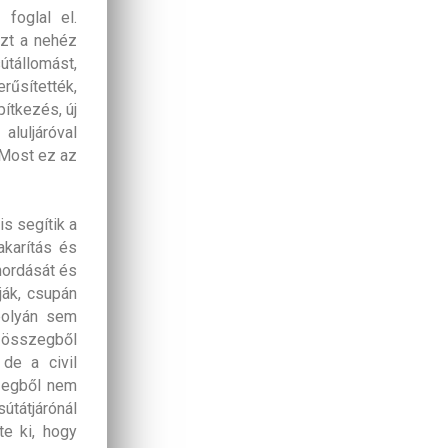
 foglal el.
azt a nehéz
tállomást,
erűsítették,
ítkezés, új
luljáróval
 Most ez az
is segítik a
akarítás és
thordását és
ják, csupán
polyán sem
b összegből
de a civil
szegből nem
útátjárónál
te ki, hogy