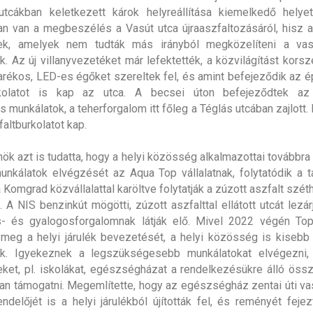
tcákban keletkezett károk helyreállítása kiemelkedő helyet
n van a megbeszélés a Vasút utca újraaszfaltozásáról, hisz 
k, amelyek nem tudták más irányból megközelíteni a vasú
k. Az új villanyvezetéket már lefektették, a közvilágítást korsz
arékos, LED-es égőket szereltek fel, és amint befejeződik az ép
rkolatot is kap az utca. A becsei úton befejeződtek az a
 munkálatok, a teherforgalom itt főleg a Téglás utcában zajlott.
faltburkolatot kap.
ök azt is tudatta, hogy a helyi közösség alkalmazottai továbbra 
munkálatok elvégzését az Aqua Top vállalatnak, folytatódik a t
a Komgrad közvállalattal karöltve folytatják a zúzott aszfalt szé
 A NIS benzinkút mögötti, zúzott aszfalttal ellátott utcát lezár
s- és gyalogosforgalomnak látják elő. Mivel 2022 végén To
meg a helyi járulék bevezetését, a helyi közösség is kiseb
ik. Igyekeznek a legszükségesebb munkálatokat elvégezni, 
ket, pl. iskolákat, egészségházat a rendelkezésükre álló ös
an támogatni. Megemlítette, hogy az egészségház zentai úti vas
endelőjét is a helyi járulékból újították fel, és reményét fejez