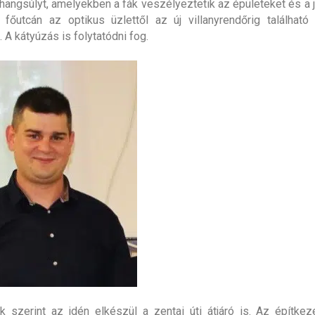
 hangsúlyt, amelyekben a fák veszélyeztetik az épületeket és a j
 főutcán az optikus üzlettől az új villanyrendőrig található
 A kátyúzás is folytatódni fog.
k szerint az idén elkészül a zentai úti átjáró is. Az építke