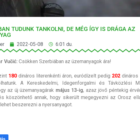
AN TUDUNK TANKOLNI, DE MÉG ÍGY IS DRÁGA AZ
YAG
er
2022-05-08
6:01 du.
r Vučić:
Csökken Szerbiában az üzemanyagok ára!
int
180
dináros literenkénti áron, euródízelt pedig
202
dináros l
olhatunk. A Kereskedelmi, Idegenforgalmi és Távközlési Mi
hogy az új üzemanyagárak
május 13-ig
, azaz jövő péntekig érv
s köszönhető annak, hogy sikerült megegyezni az Orosz ellá
lehet beszerezni a nyersanyagot.
tás