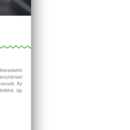
iterenkénti
nisztérium
ényesek. Az
tókkal, így