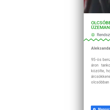
OLCSÓBB
ÜZEMAN
Rendsz
Aleksanda
95-ös benz
áron tank
közölte, 
árcsökkené
olcsóbban 
Megosz