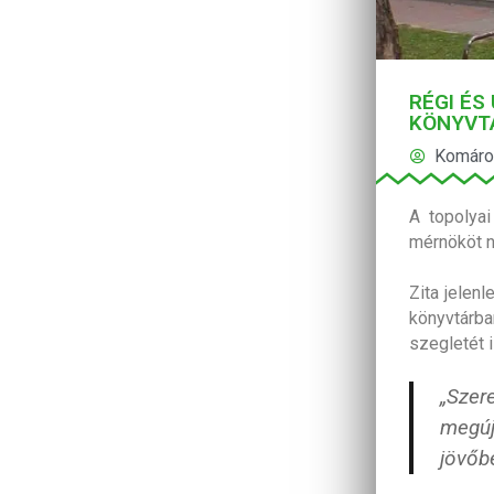
RÉGI ÉS
KÖNYVT
Komárom
A topolya
mérnököt n
Zita jelen
könyvtárb
szegletét i
„Szer
megúj
jövőb