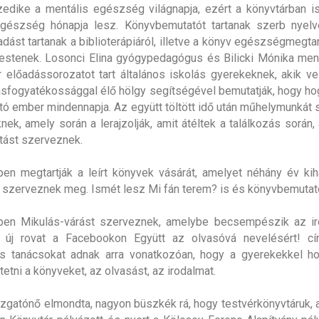
zedike a mentális egészség világnapja, ezért a könyvtárban i
egészség hónapja lesz. Könyvbemutatót tartanak szerb nyelv
dást tartanak a biblioterápiáról, illetve a könyv egészségmegtar
estenek. Losonci Elina gyógypedagógus és Bilicki Mónika men
előadássorozatot tart általános iskolás gyerekeknek, akik v
ásfogyatékossággal élő hölgy segítségével bemutatják, hogy ho
tó ember mindennapja. Az együtt töltött idő után műhelymunkát
ek, amely során a lerajzolják, amit átéltek a találkozás során, 
ítást szerveznek.
n megtartják a leírt könyvek vásárát, amelyet néhány év ki
el szerveznek meg. Ismét lesz Mi fán terem? is és könyvbemutat
en Mikulás-várást szerveznek, amelybe becsempészik az iro
y új rovat a Facebookon Együtt az olvasóvá nevelésért! cí
as tanácsokat adnak arra vonatkozóan, hogy a gyerekekkel h
etni a könyveket, az olvasást, az irodalmat.
azgatónő elmondta, nagyon büszkék rá, hogy testvérkönyvtáruk, 