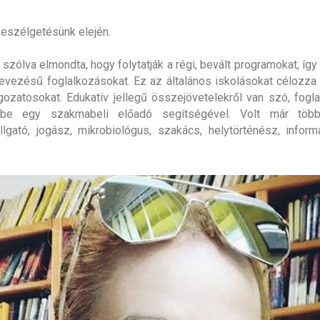
 beszélgetésünk elején.
 szólva elmondta, hogy folytatják a régi, bevált programokat, így 
evezésű foglalkozásokat. Ez az általános iskolásokat célozza
gozatosokat. Edukatív jellegű összejövetelekről van szó, fogl
 be egy szakmabeli előadó segítségével. Volt már több
llgató, jogász, mikrobiológus, szakács, helytörténész, informa