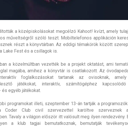
dították a középiskolásokat megcélzó Kahoot! kvízt, amely tul
nos műveltségről szóló teszt. Mobiltelefonos applikáción keres
sznek részt a könyvtárban. Az eddigi témakörök között szerep
 a Lake Fest és a csillagok is.
an a közelmúltban vezették be a projekt oktatást, ami temati
oglal magába, amihez a könyvtár is csatlakozott. Az óvodape
nteraktív foglalkozásokat tartanak az ovisoknak, amely
lesztő játékokat, interaktív, számítógéphez kapcsolódó 
 és egyéb játékokat.
bbi programokat illeti, szeptember 13-án tartják a programozók 
a Coder Club civil szervezettel karöltve szerveznek a
en. Tavaly a világon először itt valósult meg ilyen rendezvény. 
yen a klub tagjai bemutatkoznak, bemutatják tevékeny