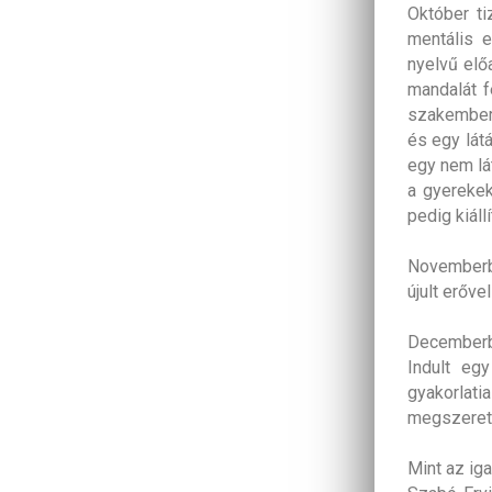
Október ti
mentális 
nyelvű előa
mandalát f
szakember 
és egy lát
egy nem lá
a gyerekekn
pedig kiáll
Novemberbe
újult erőv
Decemberb
Indult eg
gyakorlati
megszerett
Mint az ig