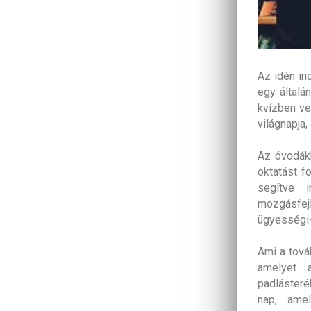
Az idén in
egy általá
kvízben ve
világnapja,
Az óvodákb
oktatást f
segítve i
mozgásfej
ügyességi-
Ami a tová
amelyet 
padlásteréb
nap, amel