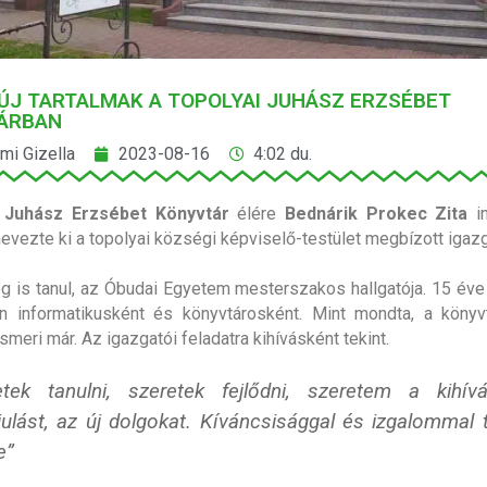
 ÚJ TARTALMAK A TOPOLYAI JUHÁSZ ERZSÉBET
ÁRBAN
i Gizella
2023-08-16
4:02 du.
i
Juhász Erzsébet Könyvtár
élére
Bednárik Prokec Zita
in
evezte ki a topolyai községi képviselő-testület megbízott igaz
leg is tanul, az Óbudai Egyetem mesterszakos hallgatója. 15 éve
an informatikusként és könyvtárosként. Mint mondta, a könyv
smeri már. Az igazgatói feladatra kihívásként tekint.
etek tanulni, szeretek fejlődni, szeretem a kihív
ulást, az új dolgokat. Kíváncsisággal és izgalommal t
e”