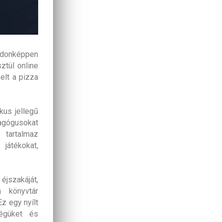
ajdonképpen
ztül online
elt a pizza
kus jellegű
dagógusokat
 tartalmaz
játékokat,
éjszakáját,
 könyvtár
Ez egy nyílt
ségüket és