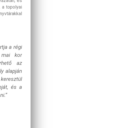
yázatán, és
 a topolyai
nyvtárakkal
tja a régi
a mai kor
rhető az
ly alapján
keresztül
ját, és a
i.”