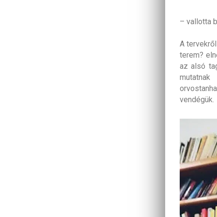
– vallotta
A tervekről
terem? eln
az alsó ta
mutatnak
orvostanha
vendégük.