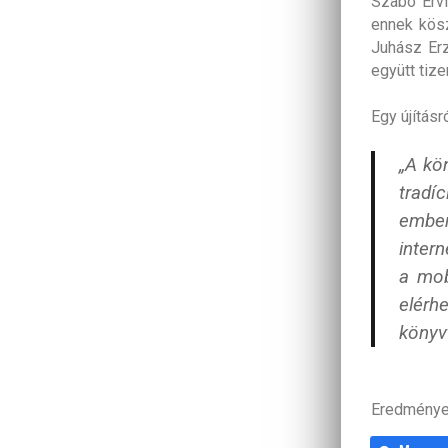
Szabó Ervi
ennek kösz
Juhász Erz
együtt tiz
Egy újítás
„A kö
tradí
embe
intern
a mob
elérh
könyv
Eredménye