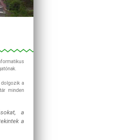
formatikus
gatónak.
 dolgozik a
tár minden
ásokat, a
ekintek a