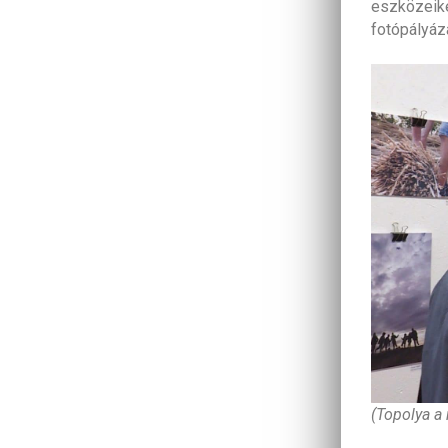
eszközeik
fotópályáza
(Topolya a 