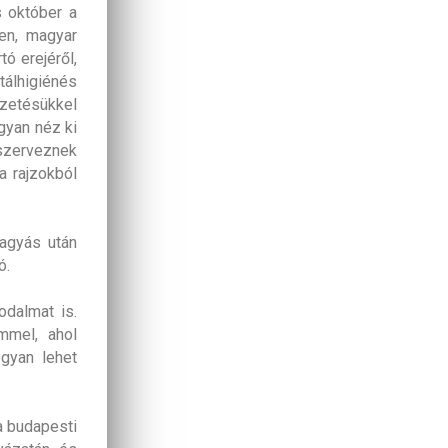
s október a
en, magyar
tó erejéről,
tálhigiénés
ezetésükkel
gyan néz ki
 szerveznek
a rajzokból
hagyás után
ó.
dalmat is.
mmel, ahol
ogyan lehet
a budapesti