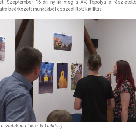
et. Szeptember 16-án nyílik meg a XV. Topolya a részletekb
tra beérkezett munkákból összeállított kiállítás.
részletekben lakozik! kiállítás)