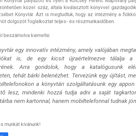
n Könyvtár pályázott és nyert a Kölcsey Ferenc Alapítvány pál
önhetően közel száz, általa kiválasztott könyvvel gazdagodik
sébet Könyvtár. Azt is megtudtuk, hogy az intézmény a fiókkö
enöt dolgozót foglalkoztat teljes- és részmunkaidőben.
ról beszámolva kiemelte:
nyvtár egy innovatív intézmény, amely valójában megtar
ciókat is, de egy kicsit újraértelmezve tálalja 
rének. Arra gondolok, hogy a katalógusunk elé
eten, tehát bárki belenézhet. Tervezünk egy újítást, me
iltelefonokon a könyvtári szolgáltatásunk egy appon 
ető lesz, mindenki hozzá tudja adni a saját tagkarton
tárba nem kartonnal, hanem mobiltelefonnal tudnak jönn
s munkát kívánunk!