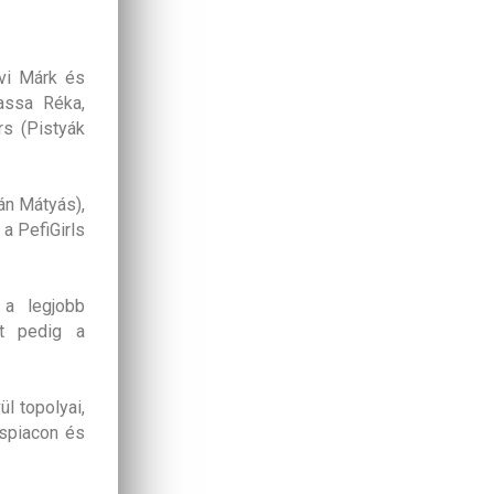
vi Márk és
assa Réka,
s (Pistyák
án Mátyás),
a PefiGirls
 a legjobb
et pedig a
l topolyai,
ispiacon és