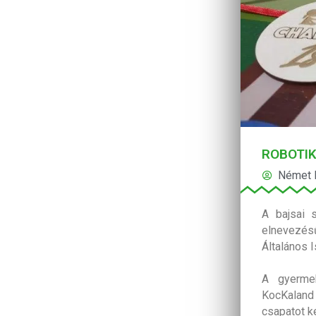
ROBOTI
Német 
A bajsai 
elnevezésű
Általános I
A gyerme
KocKaland 
csapatot ké