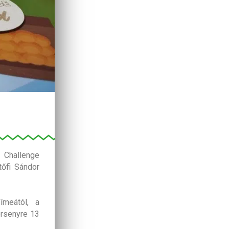
 Challenge
tőfi Sándor
meától, a
ersenyre 13