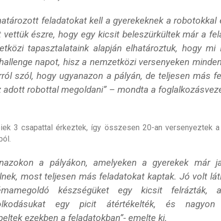
atározott feladatokat kell a gyerekeknek a robotokkal 
t vettük észre, hogy egy kicsit beleszürkültek már a fe
tközi tapasztalataink alapján elhatároztuk, hogy mi i
hallenge napot, hisz a nemzetközi versenyeken minde
rról szól, hogy ugyanazon a pályán, de teljesen más f
az adott robottal megoldani” – mondta a foglalkozásvez
iek 3 csapattal érkeztek, így összesen 20-an versenyeztek a
ból.
nazokon a pályákon, amelyeken a gyerekek már j
lnek, most teljesen más feladatokat kaptak. Jó volt lát
émamegoldó készségüket egy kicsit felrázták, a
olkodásukat egy picit átértékelték, és nagyon
peltek ezekben a feladatokban”- emelte ki.