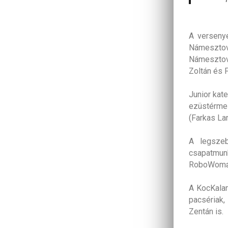
A verseny
Námesztov
Námesztov
Zoltán és 
Junior kat
ezüstérmes
(Farkas La
A legszeb
csapatmun
RoboWomæn
A KocKalan
pacsériak,
Zentán is.