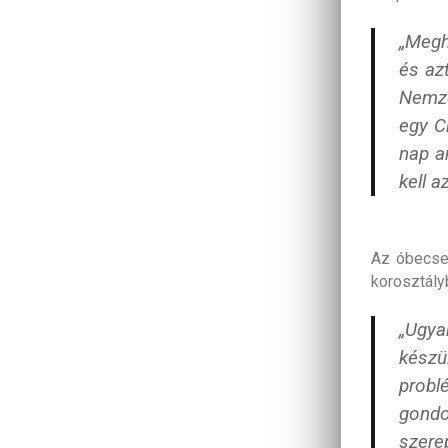
„Megh
és az
Nemze
egy C
nap a
kell 
Az óbecse
korosztály
„Ugya
készü
probl
gond
szere