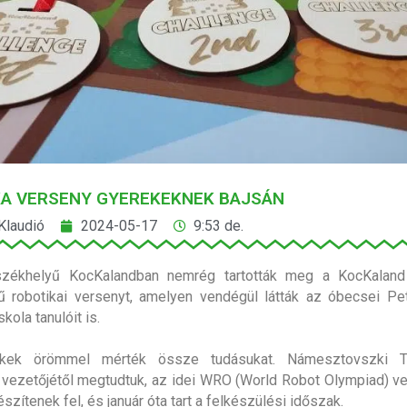
KA VERSENY GYEREKEKNEK BAJSÁN
Klaudió
2024-05-17
9:53 de.
székhelyű KocKalandban nemrég tartották meg a KocKaland
 robotikai versenyt, amelyen vendégül látták az óbecsei Pe
skola tanulóit is.
kek örömmel mérték össze tudásukat. Námesztovszki Tí
vezetőjétől megtudtuk, az idei WRO (World Robot Olympiad) v
szítenek fel, és január óta tart a felkészülési időszak.