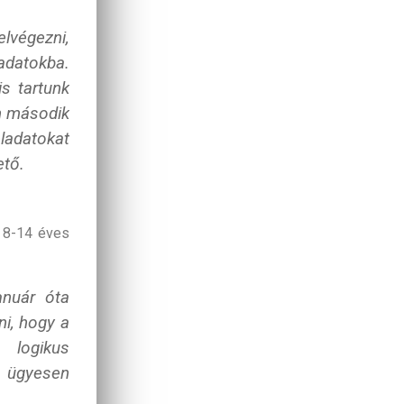
elvégezni,
ladatokba.
s tartunk
n második
eladatokat
ető.
 8-14 éves
anuár óta
ni, hogy a
 logikus
 ügyesen