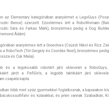
en az Elementary kategóriában aranyérmet a LegoGuys (Posa
szki Bence) szerzett. Ezüstérmes lett a RoboWomæn (Bal
szki Sára és Farkas Márk), bronzérmes pedig a Dog Builder
Fremond Ádám).
egóriában aranyérmes lett a Greechies (Csúzdi Nikol és Ricz Zal
 a RoboTech (Tót Gergely és Csordás Noel), bronzérmes pedig 
rissza és Ćuk Maša).
b és a legokosabb robotért járó oklevelet a RoboGuys,
káért járót a PefiGirls, a legjobb taktikáért járó oklevel
 csapata kapta.
dban több mint száz gyermekkel foglalkoznak, a bajsaiakon kívü
 bácskossuthfalvi és kúlaiakkal, és jelen vannak Szabadkán, K