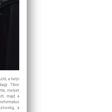
ló, a helyi
Nagy Tibor
tte, melyet
tt, majd a
 református
özösség, a