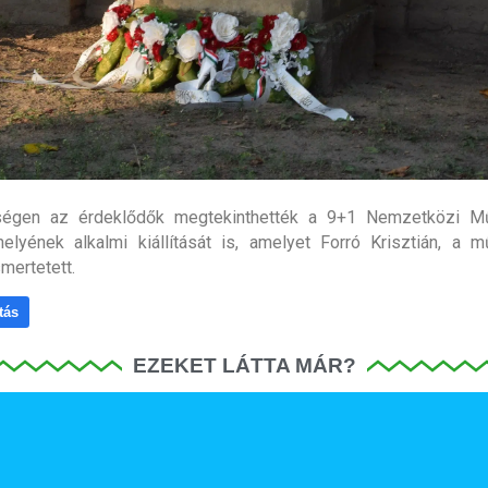
égen az érdeklődők megtekinthették a 9+1 Nemzetközi M
lyének alkalmi kiállítását is, amelyet Forró Krisztián, a 
mertetett.
tás
EZEKET LÁTTA MÁR?