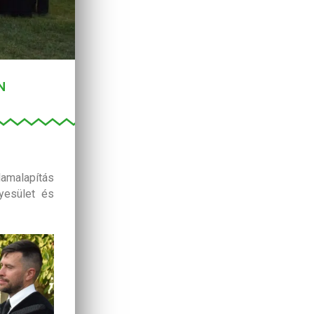
N
amalapítás
gyesület és