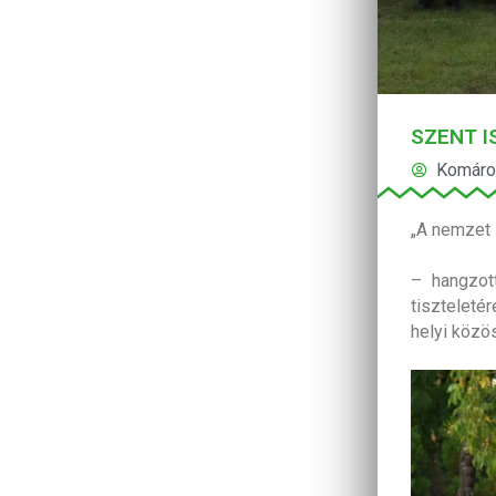
SZENT 
Komárom
„A nemzet
– hangzot
tiszteleté
helyi köz