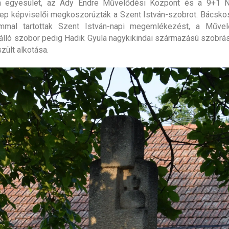
a egyesület, az Ady Endre Művelődési Központ és a 9+1 
p képviselői megkoszorúzták a Szent István-szobrot. Bácsko
ommal tartottak Szent István-napi megemlékezést, a Műve
álló szobor pedig Hadik Gyula nagykikindai származású szobrá
zült alkotása.