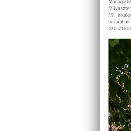
Monográfi
Művésztele
19. alkal
udvarában 
ezelőtt kés