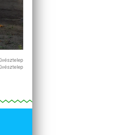
űvésztelep
művésztelep