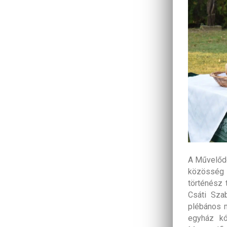
A Művelődé
közösség 
történész 
Csáti Sza
plébános m
egyház kó