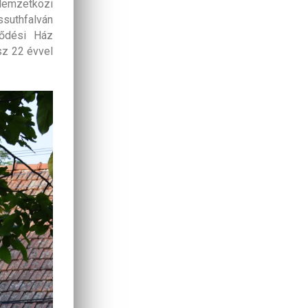
Nemzetközi
ssuthfalván
lődési Ház
sz 22 évvel