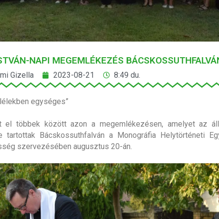
ISTVÁN-NAPI MEGEMLÉKEZÉS BÁCSKOSSUTHFALVÁ
i Gizella
2023-08-21
8:49 du.
 lélekben egységes”
t el többek között azon a megemlékezésen, amelyet az áll
re tartottak Bácskossuthfalván a Monográfia Helytörténeti E
össég szervezésében augusztus 20-án.