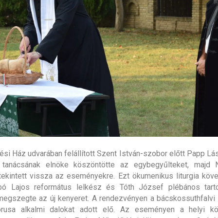
si Ház udvarában felállított Szent István-szobor előtt Papp Lász
tanácsának elnöke köszöntötte az egybegyűlteket, majd 
tekintett vissza az eseményekre. Ezt ökumenikus liturgia köve
bó Lajos református lelkész és Tóth József plébános tarto
egszegte az új kenyeret. A rendezvényen a bácskossuthfalvi
rusa alkalmi dalokat adott elő. Az eseményen a helyi k