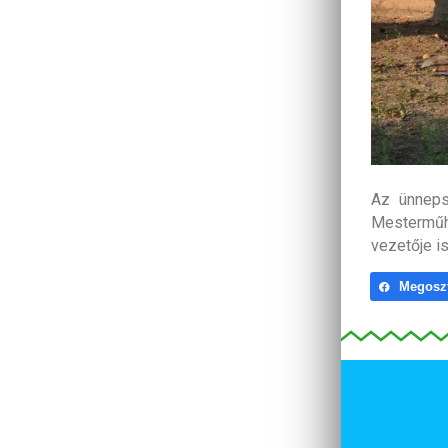
Az ünneps
Mesterműhe
vezetője is
Megosz