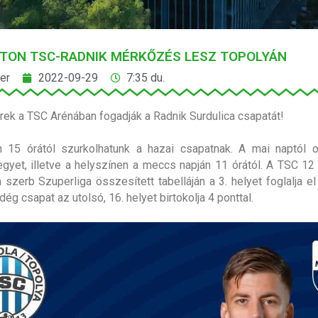
TON TSC-RADNIK MÉRKŐZÉS LESZ TOPOLYÁN
er
2022-09-29
7:35 du.
rek a TSC Arénában fogadják a Radnik Surdulica csapatát!
 15 órától szurkolhatunk a hazai csapatnak. A mai naptól on
jegyet, illetve a helyszínen a meccs napján 11 órától. A TSC 1
szerb Szuperliga összesített tabelláján a 3. helyet foglalja el 
ég csapat az utolsó, 16. helyet birtokolja 4 ponttal.