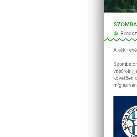
SZOMBA
Rendsz
A kék-fehé
Szombaton
vásárolni 
követően a 
míg az vend