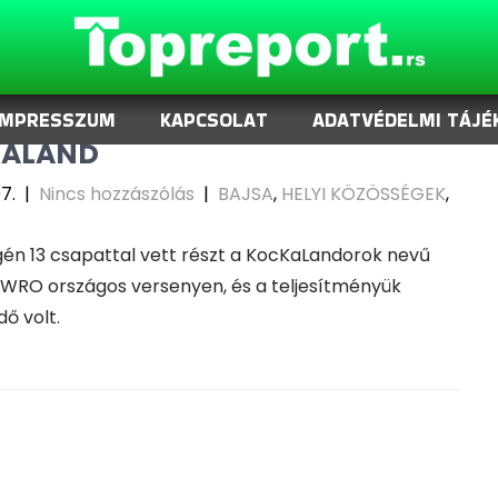
LKEDŐ EREDMÉNYEKET ÉRT EL A
IMPRESSZUM
KAPCSOLAT
ADATVÉDELMI TÁJÉ
ALAND
7.
|
Nincs hozzászólás
|
BAJSA
,
HELYI KÖZÖSSÉGEK
,
én 13 csapattal vett részt a KocKaLandorok nevű
 WRO országos versenyen, és a teljesítményük
ő volt.