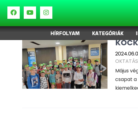
Címke:
KocKaland
KIEME
HÍRFOLYAM
KATEGÓRIÁK
KOCK
2024.06.0
OKTATÁS
Május vég
csapat a
kiemelked