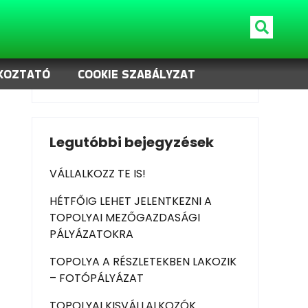
Keresés
KOZTATÓ
COOKIE SZABÁLYZAT
Keresés
Legutóbbi bejegyzések
VÁLLALKOZZ TE IS!
HÉTFŐIG LEHET JELENTKEZNI A
TOPOLYAI MEZŐGAZDASÁGI
PÁLYÁZATOKRA
TOPOLYA A RÉSZLETEKBEN LAKOZIK
– FOTÓPÁLYÁZAT
TOPOLYAI KISVÁLLALKOZÓK