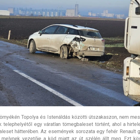
örnyékén Topolya és Istenáldás közötti útszakaszon, nem mes
 telephelyétől egy váratlan tömegbaleset történt, ahol a hirtele
baleset hátterében. Az események sorozata egy fehér Renault 
 melynek vezetője a köd miatt az út szélén állt meg. Ezt k