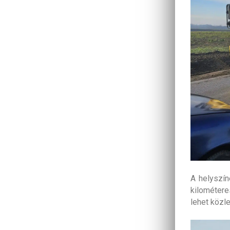
A helyszín
kilométere
lehet közl