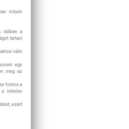
ban milyen
s időben a
ágot tartani
atóvá válni
ressen egy
jon meg az
en fontos a
a hirtelen
tást, ezért