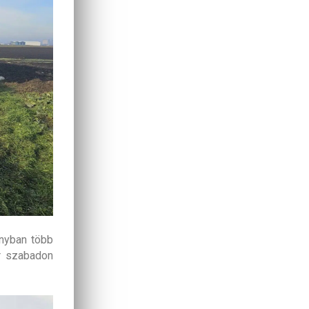
ányban több
ár szabadon