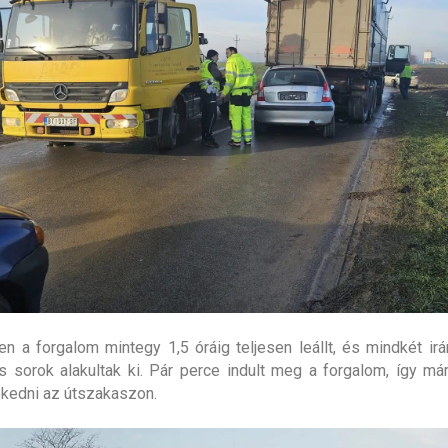
en a forgalom mintegy 1,5 óráig teljesen leállt, és mindkét ir
s sorok alakultak ki. Pár perce indult meg a forgalom, így m
ekedni az útszakaszon.