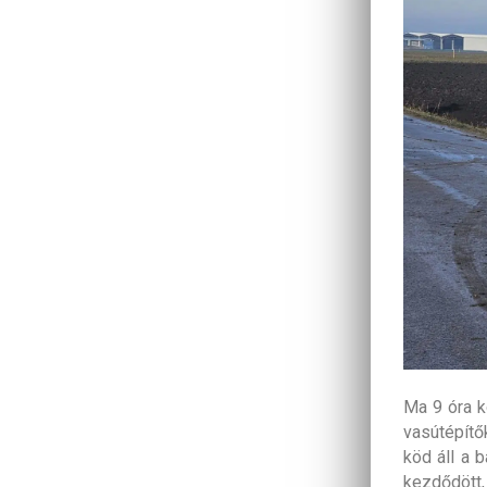
Ma 9 óra k
vasútépítők
köd áll a 
kezdődött,