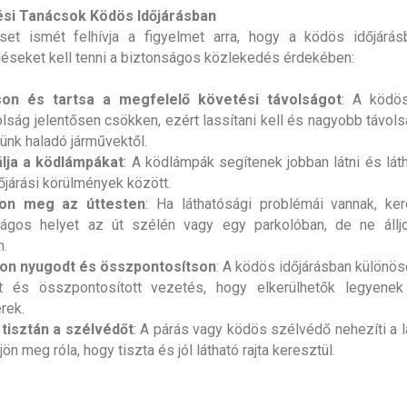
si Tanácsok Ködös Időjárásban
set ismét felhívja a figyelmet arra, hogy a ködös időjárás
éseket kell tenni a biztonságos közlekedés érdekében:
son és tartsa a megfelelő követési távolságot
: A ködö
olság jelentősen csökken, ezért lassítani kell és nagyobb távols
tünk haladó járművektől.
lja a ködlámpákat
: A ködlámpák segítenek jobban látni és láth
dőjárási körülmények között.
jon meg az úttesten
: Ha láthatósági problémái vannak, ke
ságos helyet az út szélén vagy egy parkolóban, de ne áll
n.
on nyugodt és összpontosítson
: A ködös időjárásban különös
t és összpontosított vezetés, hogy elkerülhetők legyenek 
rek.
 tisztán a szélvédőt
: A párás vagy ködös szélvédő nehezíti a lá
ön meg róla, hogy tiszta és jól látható rajta keresztül.