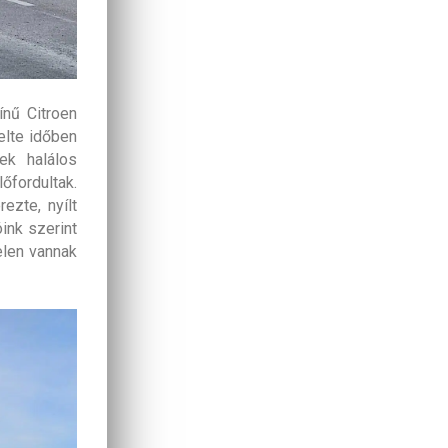
nű Citroen
elte időben
ek halálos
lőfordultak.
ezte, nyílt
ink szerint
elen vannak