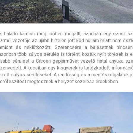
k haladó kamion még időben megállt, azonban egy ezüst szí
jármű vezetője az újabb hirtelen jött köd hullám miatt nem észl
amiont és nekiütközött. Szerencsére a balesetnek nincsen
azonban több súlyos sérülés is történt, köztük nyílt törések is e
sabb sérülést a Citroen gépjárművet vezető fiatal anyuka szer
szenvedett. A kocsiban egy kisgyerek is tartózkodott, információ
zett súlyos sérüléseket. A rendőrség és a mentőszolgálatok j
erőfeszítést megtesznek a helyzet kezelése érdekében.