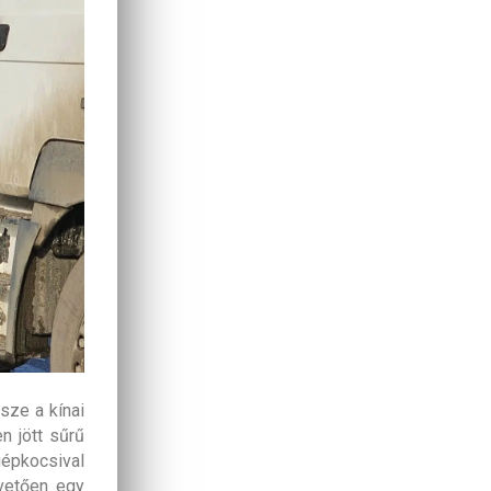
sze a kínai
n jött sűrű
gépkocsival
övetően egy