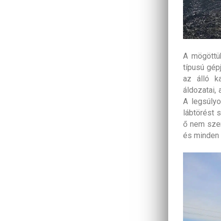
A mögöttü
típusú gép
az álló k
áldozatai, 
A legsúlyo
lábtörést 
ő nem szer
és minden 