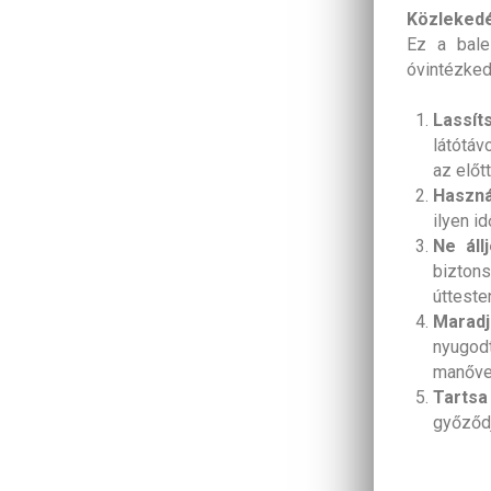
Közlekedé
Ez a bale
óvintézked
Lassít
látótáv
az előt
Haszná
ilyen i
Ne áll
bizton
útteste
Maradj
nyugod
manőve
Tartsa
győződj