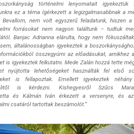
szorkányság történelmi lenyomatait igyekeztük fe
nkra ez a téma ígérkezett a legizgalmasabbnak a m
. Bevallom, nem volt egyszerű feladatunk, hiszen a 
nelmi forrásokat nem nagyon találtunk – tudtuk m
lá
tól.
Banjac Adrianna
elárulta, hogy nem fókuszáltak
 sem, általánosságban igyekeztek a boszorkányságho
információkból összegyúrni az előadásukat, amikhez a
t is igyekeztek felkutatni.
Mede Zalán
hozzá tette még
net nyújtotta lehetőségeket használták fel első s
eket is fellapoztak. Emellett igyekeztek néhán
belitől is kérdezni. Kishegyesről
Szűcs Mara
etta
és
Kálmán Iván
érkezett a versenyre, és a
almi csatáról tartottak beszámolót.”