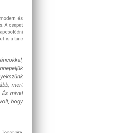
 modern és
s. A csapat
kapcsolódni
t is a tánc
áncokkal,
nnepeljük
yekszünk
ább, mert
 És mivel
volt, hogy
k Topolyára,