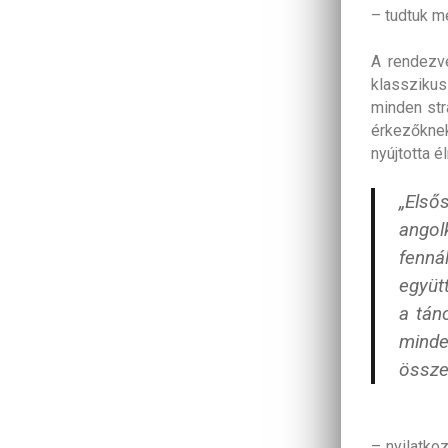
– tudtuk m
A rendezv
klasszikus
minden str
érkezőknek
nyújtotta 
„Első
angol
fenná
együt
a tán
minde
össze
– nyilatkoz