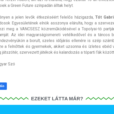
iek a Green Future színpadán álltak helyt.
nyen a jelen levők étkezéséért felelős házigazda,
Tót Gabri
osok Egyesületének elnök asszonya elárulta, hogy a szervez
ezi meg a VANCSESZ közreműködésével a Topolyai-tó partján
amját. Az idei magyarságismereti vetélkedővel és a táncos 
rendezvényükön a borult, szeles időjárás ellenére is szép szám
ze a felnőttek és gyermekek, akiket uzsonna és ízletes ebéd vá
 játszótér, szervezett játékok és kalandozás a tóparti fák között
gyar Szó
tás
EZEKET LÁTTA MÁR?