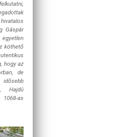
lkutatni,
egadottak
hivatalos
eg
Gáspár
 egyetlen
z köthető
utentikus
, hogy az
orban, de
y idősebb
,
Hajdú
z 1068-as