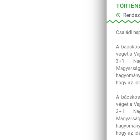
TÖRTÉNE
Rendsz
Családi na
A bácskos
véget a Va
3+1 Nagy
Magyarság
hagyomány
hogy az id
A bácskos
véget a Va
3+1 Nagy
Magyarság
hagyomány
hogy az id