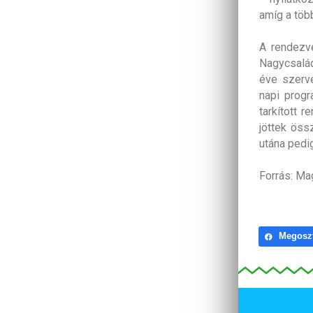
amíg a több
A rendezvé
Nagycsalád
éve szerv
napi progr
tarkított 
jöttek öss
utána pedig
Forrás: Ma
Megosz