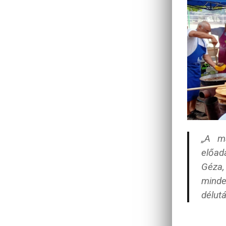
„A m
előad
Géza,
minde
délut