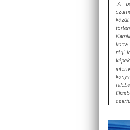
„A bo
számu
közül
törté
Kamil
korra
régi 
képeke
inter
könyv
falu
Elizab
cserh