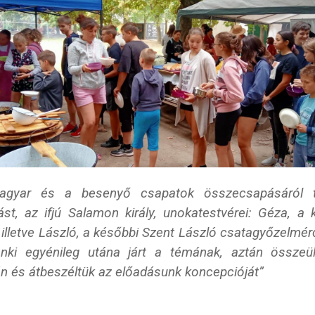
agyar és a besenyő csapatok összecsapásáról ta
ást, az ifjú Salamon király, unokatestvérei: Géza, a 
 illetve László, a későbbi Szent László csatagyőzelmér
nki egyénileg utána járt a témának, aztán összeü
án és átbeszéltük az előadásunk koncepcióját”