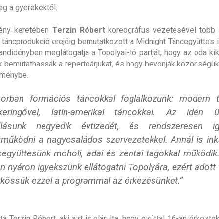
eg a gyerekektől.
ény keretében
Terzin Róbert
koreográfus vezetésével több
 táncprodukció erejéig bemutatkozott a Midnight Táncegyüttes i
andidényben meglátogatja a Topolyai-tó partját, hogy az oda ki
 bemutathassák a repertoárjukat, és hogy bevonják közönségüke
élménybe.
sorban formációs táncokkal foglalkozunk: modern t
keringővel, latin-amerikai táncokkal. Az idén ü
llásunk negyedik évtizedét, és rendszeresen ig
tműködni a nagycsaládos szervezetekkel. Annál is ink
cegyüttesünk moholi, adai és zentai tagokkal működik.
n nyáron igyekszünk ellátogatni Topolyára, ezért adott 
kössük ezzel a programmal az érkezésünket.”
ta Terzin Róbert, aki azt is elárulta, hogy ezúttal 16-an érkezte