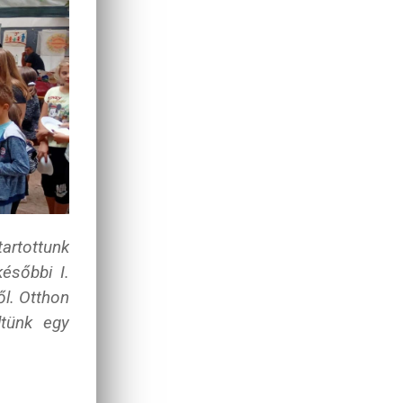
rtottunk
későbbi I.
ől. Otthon
ltünk egy