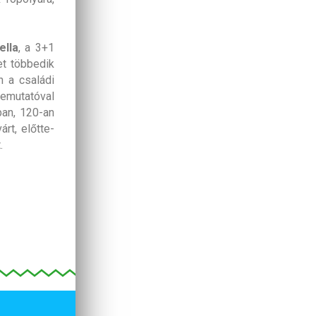
ella
, a 3+1
et többedik
 a családi
bemutatóval
ban, 120-an
rt, előtte-
.