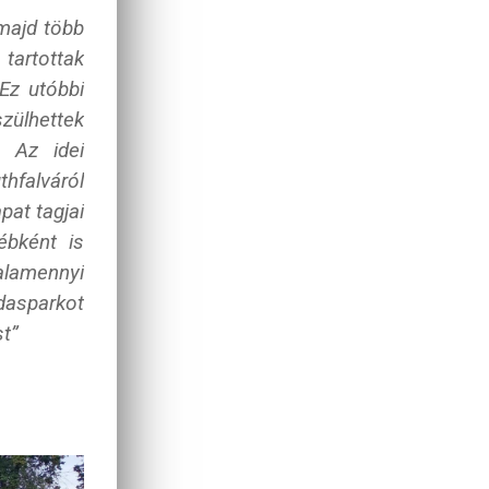
 majd több
tartottak
Ez utóbbi
zülhettek
. Az idei
hfalváról
pat tagjai
ébként is
alamennyi
dasparkot
st”