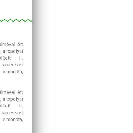
lmével ért
 a topolyai
ított II.
 szervezet
 elmondta,
lmével ért
 a topolyai
ított II.
 szervezet
 elmondta,