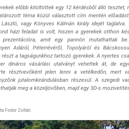
erekek előbb kitöltöttek egy 12 kérdésből álló tesztet,
tározott téma közül választott cím mentén előadást 
 László, vagy Könyves Kálmán király idejét taglalva. 
nd házi feladat is volt, hiszen a gyerekek otthon kés
 prezentációra, amit egy pannón mutathattak be
nyen Adáról, Péterrévéről, Topolyáról és Bácskossut
k részt a tagságunkhoz tartozó gyerekek. A nyertes csa
er dináros vásárlási utalványt vehettek át, de egy
te résztvevőként jelen lenni a vetélkedőn, mert v
nyzőnk jutalomkirándulásban részesül. A szegedi va
athatják meg a közeljövőben, majd egy 3D-s mozivetíté
ta Fodor Zoltán.