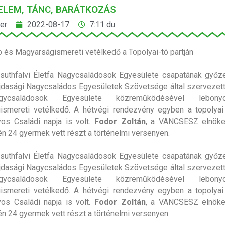
LEM, TÁNC, BARÁTKOZÁS
er
2022-08-17
7:11 du.
p és Magyarságismereti vetélkedő a Topolyai-tó partján
suthfalvi Életfa Nagycsaládosok Egyesülete csapatának győze
jdasági Nagycsaládos Egyesületek Szövetsége által szervezett,
családosok Egyesülete közreműködésével lebonyol
ismereti vetélkedő. A hétvégi rendezvény egyben a topolyai
os Családi napja is volt.
Fodor Zoltán
, a VANCSESZ elnöke
én 24 gyermek vett részt a történelmi versenyen.
suthfalvi Életfa Nagycsaládosok Egyesülete csapatának győze
jdasági Nagycsaládos Egyesületek Szövetsége által szervezett,
családosok Egyesülete közreműködésével lebonyol
ismereti vetélkedő. A hétvégi rendezvény egyben a topolyai
os Családi napja is volt.
Fodor Zoltán
, a VANCSESZ elnöke
én 24 gyermek vett részt a történelmi versenyen.