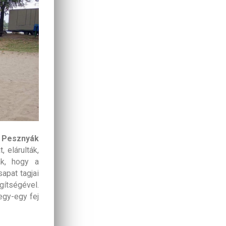
s
Pesznyák
 elárulták,
ák, hogy a
apat tagjai
gítségével.
egy-egy fej