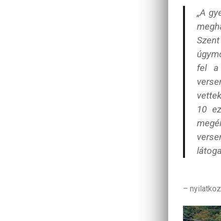
„A gy
megha
Szent
úgymo
fel a
verse
vette
10 ez
megér
verse
látog
– nyilatkoz