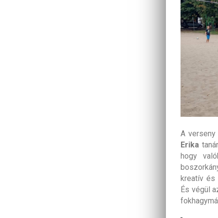
A verseny 
Erika
taná
hogy való
boszorkány
kreatív és
És végül a
fokhagymát