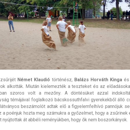
zsűrijét
Német Klaudió
történész,
Balázs Horváth Kinga
é
rok alkották. Miután kielemezték a teszteket és az előadásokat,
ban szoros volt a mezőny. A döntésüket azzal indokolt
ság témájával foglalkozó bácskossuthfalvi gyerekekből álló cs
 látványos beszámolót adtak elő a figyelemfelhívó pannójuk se
z a poénjuk hozta meg számukra a győzelmet, hogy a zsűrinek 
 nyújtottak át abbéli reményükben, hogy ők nem boszorkányok.